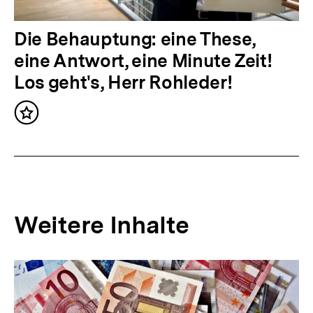
a
l
N
Die Behauptung: eine These,
t
ä
eine Antwort, eine Minute Zeit!
:
c
Los geht's, Herr Rohleder!
h
Inhalt
s
merken
t
e
r
I
Weitere Inhalte
n
h
Inhaltskarousell
Inhaltskarussell
a
für
überspringen
weitere
l
Inhalte