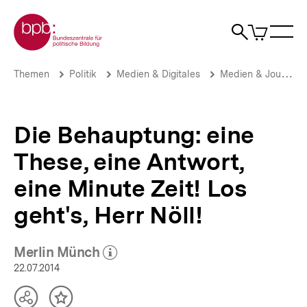
Direkt
Zur Startseite der bpb
zum
0
Artikel
Sho
Seiteninhalt
im
Naviga
Suche
springen
War
öffne
öffnen
öff
Pfadnavigation
Die
Brotkrümelnavigation
Themen
Politik
Medien & Digitales
Medien & Journalismus
Behauptung:
eine
These,
eine
Die Behauptung: eine
Antwort,
eine
These, eine Antwort,
Minute
Zeit!
eine Minute Zeit! Los
Los
geht's,
geht's, Herr Nöll!
Herr
Nöll!
|
Merlin Münch
(Mehr zum Autor)
Wer
öffnen
22.07.2014
regiert
das
Teilen
Inhalt
Netz?