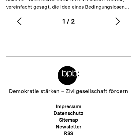
vereinfacht gesagt, die Idee eines Bedingungslosen…
1
/
2
Vorherigen
Nächs
Karussellinhalt
von
Inhalt
Inhalt
anzeigen
anzei
Meta-
Links
Zur
Demokratie stärken –
Zivilgesellschaft fördern
Startseite
der
Meta-
Impressum
bpb
Navigation
Datenschutz
Sitemap
Newsletter
RSS