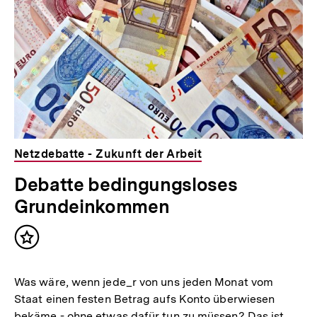
t
:
Netzdebatte - Zukunft der Arbeit
Debatte bedingungsloses
Grundeinkommen
Inhalt
merken
Was wäre, wenn jede_r von uns jeden Monat vom
Staat einen festen Betrag aufs Konto überwiesen
bekäme - ohne etwas dafür tun zu müssen? Das ist,