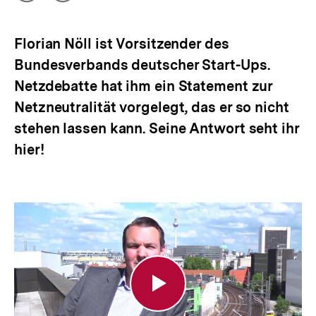
Optionen
merken
|
anzeigen
bpb.de
Florian Nöll ist Vorsitzender des
Bundesverbands deutscher Start-Ups.
Netzdebatte hat ihm ein Statement zur
Netzneutralität vorgelegt, das er so nicht
stehen lassen kann. Seine Antwort seht ihr
hier!
Die
Behauptung!
Florian
Noell