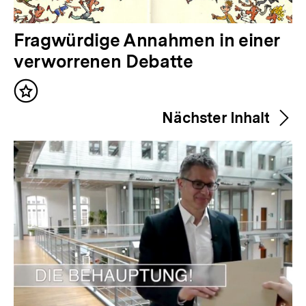
V
Fragwürdige Annahmen in einer
o
verworrenen Debatte
r
Inhalt
h
merken
Nächster Inhalt
e
r
i
g
e
r
I
n
h