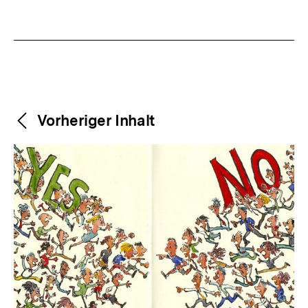
Weitere
Content-
Vorheriger Inhalt
Navigation
Inhalte