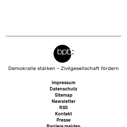
anzeigen
anzei
Meta-
Links
Zur
Demokratie stärken –
Zivilgesellschaft fördern
Startseite
der
Meta-
Impressum
bpb
Navigation
Datenschutz
Sitemap
Newsletter
RSS
Kontakt
Presse
Barriere melden