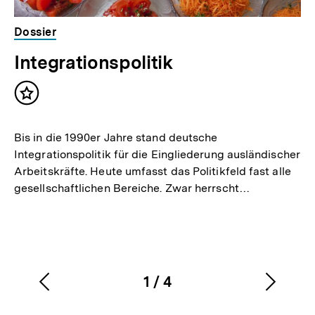
Dossier
Integrationspolitik
Inhalt
merken
Bis in die 1990er Jahre stand deutsche
Integrationspolitik für die Eingliederung ausländischer
Arbeitskräfte. Heute umfasst das Politikfeld fast alle
gesellschaftlichen Bereiche. Zwar herrscht…
1
/
4
Vorherigen
Nächs
Karussellinhalt
von
Inhalt
Inhalt