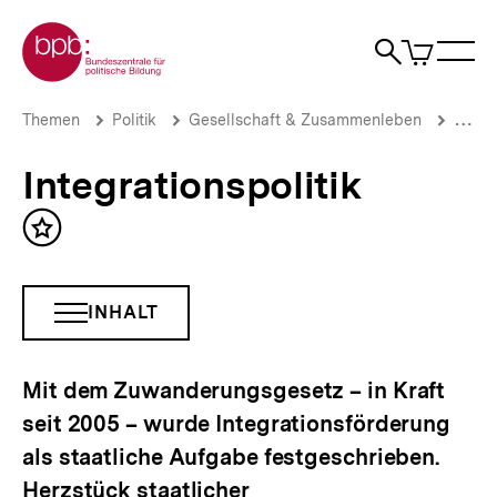
Direkt
Zur Startseite der bpb
zum
0
Artikel
Sho
Seiteninhalt
im
Naviga
Suche
springen
War
öffne
öffnen
öff
Pfadnavigation
Integrationspolitik
Brotkrümelnavigation
Themen
Politik
Gesellschaft & Zusammenleben
Migrat
|
bpb.de
Integrationspolitik
Inhalt
merken
INHALT
INHALTSNAVIGATION
ÖFFNEN
Mit dem Zuwanderungsgesetz – in Kraft
seit 2005 – wurde Integrationsförderung
als staatliche Aufgabe festgeschrieben.
Herzstück staatlicher