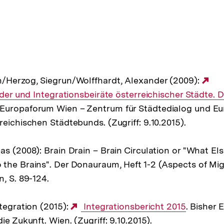
n/Herzog, Siegrun/Wolffhardt, Alexander (2009):
Ex
lder und Integrationsbeiräte österreichischer Städte. D
Lin
Europaforum Wien – Zentrum für Städtedialog und Eur
eichischen Städtebunds. (Zugriff: 9.10.2015).
as (2008): Brain Drain – Brain Circulation or "What E
the Brains". Der Donauraum, Heft 1-2 (Aspects of Mig
, S. 89-124.
ntegration (2015):
Externer
Integrationsbericht 2015
. Bisher 
ie Zukunft. Wien. (Zugriff: 9.10.2015).
Link: