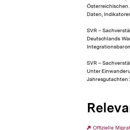
Österreichischen 
Daten, Indikatore
SVR – Sachverstän
Deutschlands Wa
Integrationsbarom
SVR – Sachverstän
Unter Einwanderu
Jahresgutachten 2
Releva
Externer
Offizielle Migr