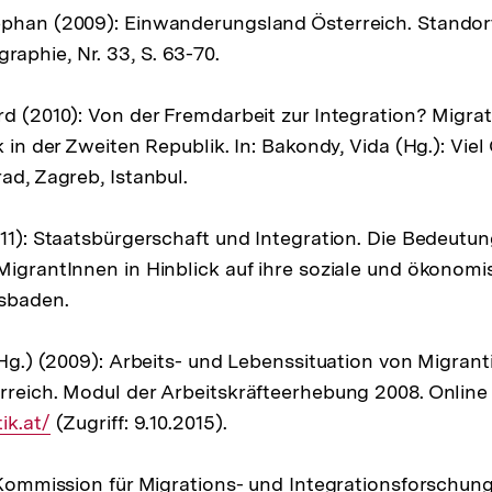
phan (2009): Einwanderungsland Österreich. Standort 
phie, Nr. 33, S. 63-70.
rd (2010): Von der Fremdarbeit zur Integration? Migra
k in der Zweiten Republik. In: Bakondy, Vida (Hg.): Viel
ad, Zagreb, Istanbul.
011): Staatsbürgerschaft und Integration. Die Bedeutun
MigrantInnen in Hinblick auf ihre soziale und ökonomi
esbaden.
 (Hg.) (2009): Arbeits- und Lebenssituation von Migran
rreich. Modul der Arbeitskräfteerhebung 2008. Online
ik.at/
(Zugriff: 9.10.2015).
, Kommission für Migrations- und Integrationsforschung