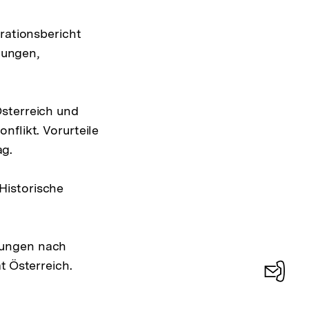
rationsbericht
lungen,
Österreich und
nflikt. Vorurteile
ag.
Historische
rungen nach
t Österreich.
Konta