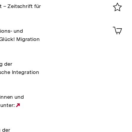
0
– Zeitschrift für
Merklist
ansehen
0
Artik
tions- und
im
 Glück! Migration
Shop-
Warenko
ansehen
g der
sche Integration
tinnen und
 unter:
Externer
Link:
 der