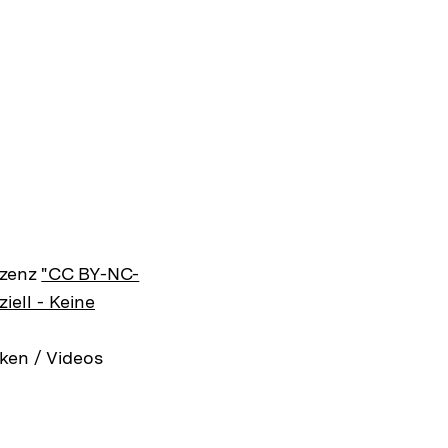
izenz
"CC BY-NC-
ell - Keine
ken / Videos