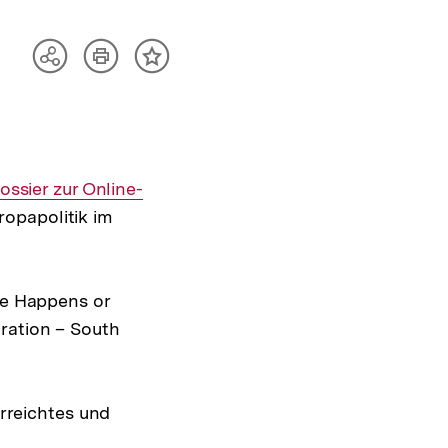
Artikel
Teilen
Inhalt
drucken
Optionen
merken
anzeigen
terner
ossier zur Online-
k:
opapolitik im
lse Happens or
ration – South
Erreichtes und