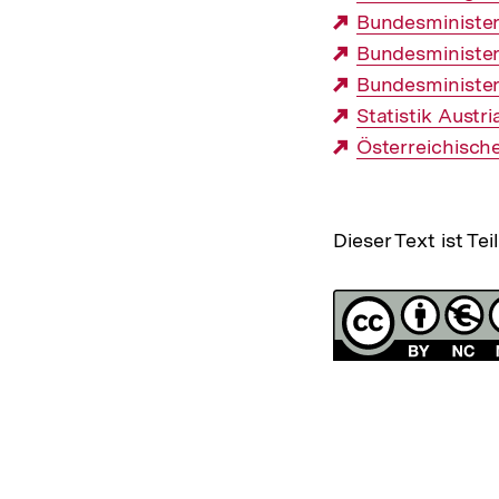
Link:
Externer
Bundesminister
Link:
Externer
Bundesminister
Link:
Externer
Bundesminister
Link:
Externer
Statistik Austri
Link:
Externer
Österreichisch
Link:
Dieser Text ist Tei
Fussnoten
Lizenz