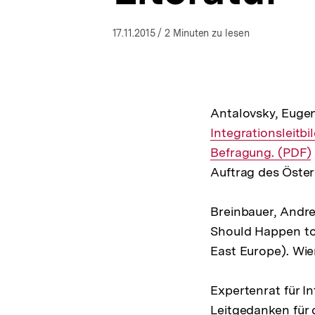
a
t
17.11.2015
/ 2 Minuten zu lesen
i
o
n
Antalovsky, Euge
Integrationsleitbi
Befragung. (PDF)
Auftrag des Österr
Breinbauer, Andre
Should Happen to 
East Europe). Wien
Expertenrat für I
Leitgedanken für d