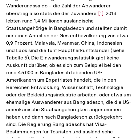
Wanderungssaldo – die Zahl der Abwanderer
überstieg also stets die der Zuwanderer
Zur
[1]
. 2013
lebten rund 1,4 Millionen ausländische
Auflösung
Staatsangehörige in Bangladesch und stellten damit
der
nur einen Anteil an der Gesamtbevölkerung von etwa
Fußnote
0,9 Prozent. Malaysia, Myanmar, China, Indonesien
und Laos sind die fünf Hauptherkunftsländer (siehe
Tabelle 5). Die Einwanderungsstatistik gibt keine
Auskunft darüber, ob es sich zum Beispiel bei den
rund 45.000 in Bangladesch lebenden US-
Amerikanern um Expatriates handelt, die in den
Bereichen Entwicklung, Wissenschaft, Technologie
oder der Bekleidungsindustrie arbeiten, oder etwa um
ehemalige Auswanderer aus Bangladesch, die die US-
amerikanische Staatsangehörigkeit angenommen
haben und dann nach Bangladesch zurückgekehrt
sind. Die Regierung Bangladeschs hat Visa-
Bestimmungen für Touristen und ausländische