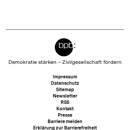
merken
e
r
I
n
Meta-
h
Links
a
l
Zur
Demokratie stärken –
Zivilgesellschaft fördern
Startseite
t
der
Meta-
Impressum
:
bpb
Navigation
Datenschutz
Sitemap
Newsletter
RSS
Kontakt
Presse
Barriere melden
Erklärung zur Barrierefreiheit