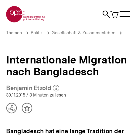
Direkt
Zur Startseite der bpb
zum
0
Artikel
Sho
Seiteninhalt
im
Naviga
Suche
springen
War
öffne
öffnen
öff
Pfadnavigation
Internationale
Brotkrümelnavigation
Themen
Politik
Gesellschaft & Zusammenleben
Migrat
Migration
nach
Bangladesch
|
Internationale Migration
Bangladesch
|
nach Bangladesch
bpb.de
Benjamin Etzold
(Mehr zum Autor)
öffnen
30.11.2015
/ 3 Minuten zu lesen
Teilen
Inhalt
Optionen
merken
anzeigen
Bangladesch hat eine lange Tradition der