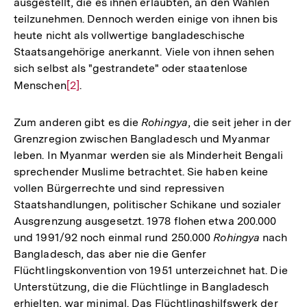
ausgestellt, die es ihnen erlaubten, an den Wahlen
teilzunehmen. Dennoch werden einige von ihnen bis
heute nicht als vollwertige bangladeschische
Staatsangehörige anerkannt. Viele von ihnen sehen
sich selbst als "gestrandete" oder staatenlose
Menschen
Zur
[2]
.
Auflösung
der
Zum anderen gibt es die
Rohingya
, die seit jeher in der
Fußnote
Grenzregion zwischen Bangladesch und Myanmar
leben. In Myanmar werden sie als Minderheit Bengali
sprechender Muslime betrachtet. Sie haben keine
vollen Bürgerrechte und sind repressiven
Staatshandlungen, politischer Schikane und sozialer
Ausgrenzung ausgesetzt. 1978 flohen etwa 200.000
und 1991/92 noch einmal rund 250.000
Rohingya
nach
Bangladesch, das aber nie die Genfer
Flüchtlingskonvention von 1951 unterzeichnet hat. Die
Unterstützung, die die Flüchtlinge in Bangladesch
erhielten, war minimal. Das Flüchtlingshilfswerk der