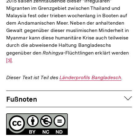
2015 saßen zehntausende dieser "irregulären"
Migranten im Grenzgebiet zwischen Thailand und
Malaysia fest oder trieben wochenlang in Booten auf
dem Andamanischen Meer. Neben der anhaltenden
Gewalt gegenüber dieser muslimischen Minderheit in
Myanmar kann diese humanitäre Krise auch teilweise
durch die abweisende Haltung Bangladeschs
gegenüber den
Rohingya
-Flüchtlingen erklärt werden
Zur
[3]
.
Auf
der
Fuß
Dieser Text ist Teil des
Interner
Länderprofils Bangladesch
.
Link:
Fussnoten
auf
Fußnoten
Lizenz