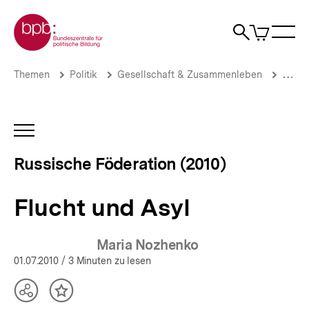
Direkt
Zur Startseite der bpb
zum
0
Artikel
Sho
Seiteninhalt
im
Naviga
Suche
springen
War
öffne
öffnen
öff
Pfadnavigation
Flucht
Brotkrümelnavigation
Themen
Politik
Gesellschaft & Zusammenleben
Migrat
und
Asyl
|
Russische
INHALTSNAVIGATION
Föderation
ÖFFNEN
(2010)
Russische Föderation (2010)
|
bpb.de
Flucht und Asyl
Maria Nozhenko
01.07.2010
/ 3 Minuten zu lesen
Teilen
Inhalt