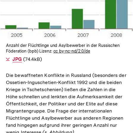
Lightbox
öffnen
Anzahl der Flüchtlinge und Asylbewerber in der Russischen
Föderation (bpb) Lizenz:
cc by-nc-nd/2.0/de
Als
JPG
herunterladen
(74.4kB)
Die bewaffneten Konflikte in Russland (besonders der
Ossetien-Inguschetien-Konflikt 1992 und die beiden
Kriege in Tschetschenien) ließen die Zahlen in die
Höhe schnellen und lenkten die Aufmerksamkeit der
Öffentlichkeit, der Politiker und der Elite auf diese
Migrantengruppe. Die Frage der internationalen
Flüchtlinge und Asylbewerber aus anderen Regionen
fand hingegen aufgrund ihrer geringen Anzahl nur
wenig Interesse
(s. Abbildung)
.