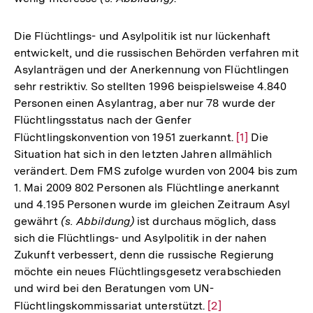
Die Flüchtlings- und Asylpolitik ist nur lückenhaft
entwickelt, und die russischen Behörden verfahren mit
Asylanträgen und der Anerkennung von Flüchtlingen
sehr restriktiv. So stellten 1996 beispielsweise 4.840
Personen einen Asylantrag, aber nur 78 wurde der
Flüchtlingsstatus nach der Genfer
Flüchtlingskonvention von 1951 zuerkannt.
Zur
[1]
Die
Situation hat sich in den letzten Jahren allmählich
Auflösung
verändert. Dem FMS zufolge wurden von 2004 bis zum
der
1. Mai 2009 802 Personen als Flüchtlinge anerkannt
Fußnote
und 4.195 Personen wurde im gleichen Zeitraum Asyl
gewährt
(s. Abbildung)
ist durchaus möglich, dass
sich die Flüchtlings- und Asylpolitik in der nahen
Zukunft verbessert, denn die russische Regierung
möchte ein neues Flüchtlingsgesetz verabschieden
und wird bei den Beratungen vom UN-
Flüchtlingskommissariat unterstützt.
Zur
[2]