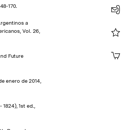
148-170.
Konta
Argentinos a
0
ricanos, Vol. 26,
Merklist
ansehen
0
Artik
and Future
im
Shop-
Warenko
ansehen
 de enero de 2014,
1824), 1st ed.,