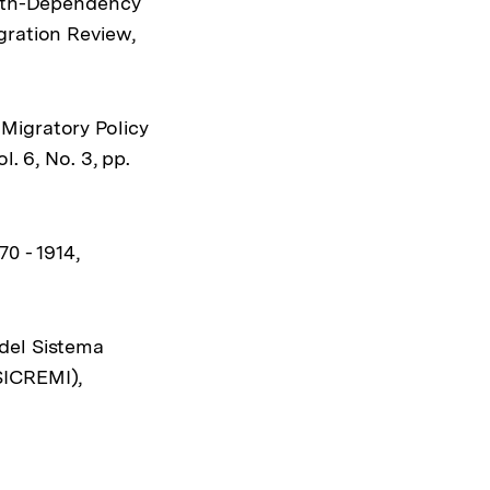
 Path-Dependency
gration Review,
Migratory Policy
. 6, No. 3, pp.
0 - 1914,
del Sistema
SICREMI),