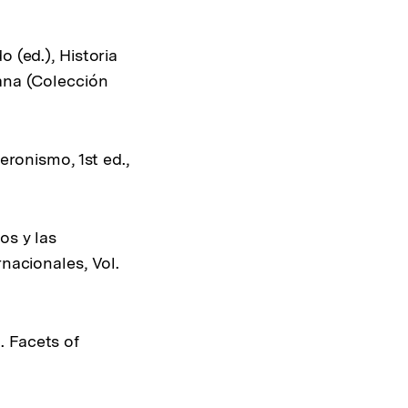
 (ed.), Historia
cana (Colección
eronismo, 1st ed.,
os y las
rnacionales, Vol.
. Facets of