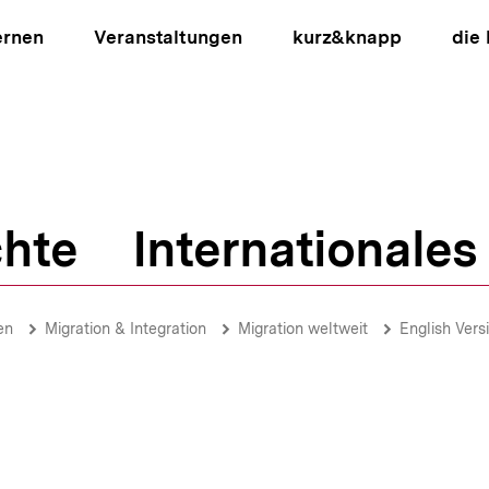
ernen
Veranstaltungen
kurz&knapp
die
hte
Internationales
ion
en
Migration & Integration
Migration weltweit
English Vers