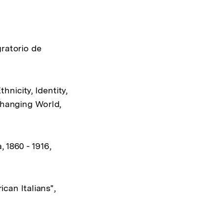
gratorio de
nicity, Identity,
 Changing World,
 1860 - 1916,
ican Italians",