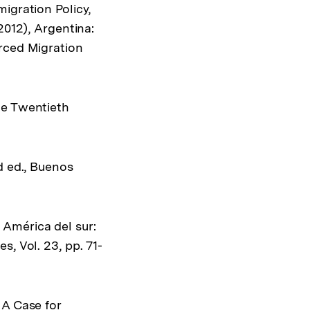
igration Policy,
2012), Argentina:
orced Migration
he Twentieth
d ed., Buenos
 América del sur:
, Vol. 23, pp. 71-
 A Case for