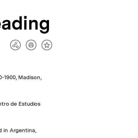
eading
Artikel
Teilen
Inhalt
drucken
Optionen
merken
anzeigen
0-1900, Madison,
ntro de Estudios
 in Argentina,