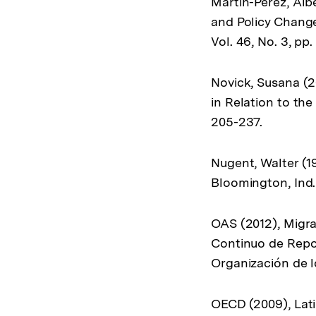
Martín-Pérez, Alb
and Policy Change
Vol. 46, No. 3, pp
Novick, Susana (2
in Relation to the
205-237.
Nugent, Walter (19
Bloomington, Ind.:
OAS (2012), Migra
Continuo de Repor
Organización de 
OECD (2009), Lat