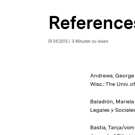
a
t
Reference
i
o
n
01.04.2015
/ 3 Minuten zu lesen
Andrews, George R
Wisc.: The Univ. o
Baladrón, Mariela 
Legales y Sociales
Bastia, Tanja/vom