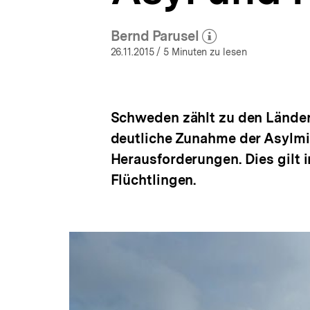
a
t
Bernd Parusel
i
(Mehr zum Autor)
o
öffnen
26.11.2015
/ 5 Minuten zu lesen
n
Schweden zählt zu den Länder
deutliche Zunahme der Asylmi
Herausforderungen. Dies gilt
Flüchtlingen.