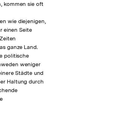
n, kommen sie oft
n wie diejenigen,
r einen Seite
 Zeiten
g
as ganze Land.
 politische
chweden weniger
einere Städte und
er Haltung durch
uchende
de