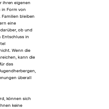
r ihren eigenen
 in Form von
 Familien bleiben
ern eine
darüber, ob und
 Entschluss in
tel
Interner
 nicht. Wenn die
Link:
sreichen, kann die
ür das
 Jugendherbergen,
hnungen überall
ird, können sich
ihnen keine