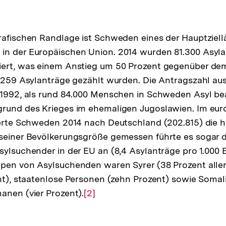
rafischen Randlage ist Schweden eines der Hauptziel
in der Europäischen Union. 2014 wurden 81.300 Asyla
iert, was einem Anstieg um 50 Prozent gegenüber de
4.259 Asylanträge gezählt wurden. Die Antragszahl aus 
 1992, als rund 84.000 Menschen in Schweden Asyl be
grund des Krieges im ehemaligen Jugoslawien. Im eu
ierte Schweden 2014 nach Deutschland (202.815) die 
seiner Bevölkerungsgröße gemessen führte es sogar di
sylsuchender in der EU an (8,4 Asylanträge pro 1.000 
ppen von Asylsuchenden waren Syrer (38 Prozent alle
ent), staatenlose Personen (zehn Prozent) sowie Somal
anen (vier Prozent).
Zur
[2]
Auflösung
der