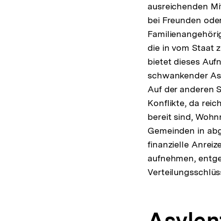
ausreichenden Mit
bei Freunden oder
Familienangehöri
die in vom Staat 
bietet dieses Auf
schwankender Asy
Auf der anderen S
Konflikte, da re
bereit sind, Wohn
Gemeinden in abg
finanzielle Anrei
aufnehmen, entgeg
Verteilungsschlü
Asylen