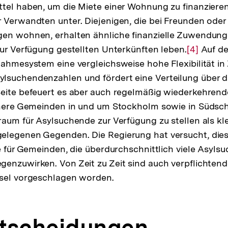
tel haben, um die Miete einer Wohnung zu finanziere
 Verwandten unter. Diejenigen, die bei Freunden oder
gen wohnen, erhalten ähnliche finanzielle Zuwendunge
zur Verfügung gestellten Unterkünften leben.
Zur
[4]
Auf de
nahmesystem eine vergleichsweise hohe Flexibilität in
Auflösun
lsuchendenzahlen und fördert eine Verteilung über d
der
eite befeuert es aber auch regelmäßig wiederkehrende
Fußnote
ichere Gemeinden in und um Stockholm sowie in Süds
raum für Asylsuchende zur Verfügung zu stellen als kl
elegenen Gegenden. Die Regierung hat versucht, dies
ze für Gemeinden, die überdurchschnittlich viele Asyls
enzuwirken. Von Zeit zu Zeit sind auch verpflichten
ssel vorgeschlagen worden.
tscheidungen