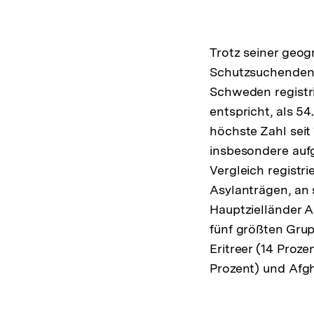
Trotz seiner geog
Schutzsuchenden 
Schweden registr
entspricht, als 5
höchste Zahl seit
insbesondere auf
Vergleich registr
Asylanträgen, an 
Hauptzielländer A
fünf größten Gru
Eritreer (14 Proz
Prozent) und Afgh