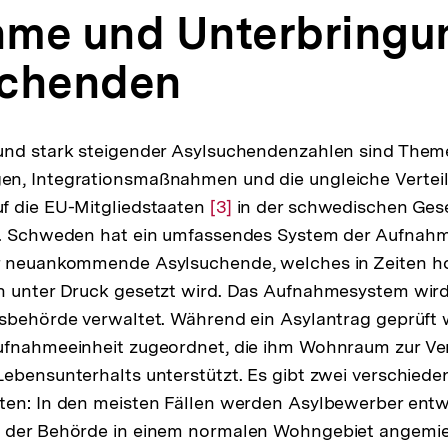
me und Unterbringu
Fußnote
uchenden
und stark steigender Asylsuchendenzahlen sind Them
n, Integrationsmaßnahmen und die ungleiche Vertei
f die EU-Mitgliedstaaten
Zur
[3]
in der schwedischen Gesel
n. Schweden hat ein umfassendes System der Aufnah
Auflösung
r neuankommende Asylsuchende, welches in Zeiten h
der
n unter Druck gesetzt wird. Das Aufnahmesystem wir
Fußnote
sbehörde verwaltet. Während ein Asylantrag geprüft wi
ufnahmeeinheit zugeordnet, die ihm Wohnraum zur Ver
ebensunterhalts unterstützt. Es gibt zwei verschiede
en: In den meisten Fällen werden Asylbewerber entwe
 der Behörde in einem normalen Wohngebiet angemie