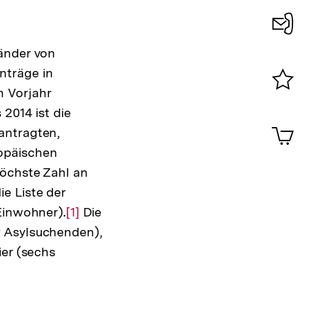
Konta
länder von
0
nträge in
m Vorjahr
Merklist
2014 ist die
ansehen
0
Artik
antragten,
im
ropäischen
Shop-
höchste Zahl an
Warenko
ansehen
e Liste der
Einwohner).
Zur
[1]
Die
r Asylsuchenden),
Auflösung
ier (sechs
der
Fußnote