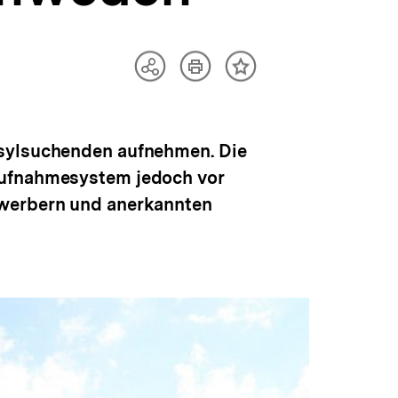
Artikel
Teilen
Inhalt
drucken
Optionen
merken
anzeigen
Asylsuchenden aufnehmen. Die
Aufnahmesystem jedoch vor
ewerbern und anerkannten