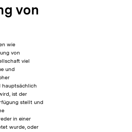
ng von
en wie
lung von
lschaft viel
me und
oher
d hauptsächlich
rd, ist der
fügung stellt und
ne
der in einer
tet wurde, oder