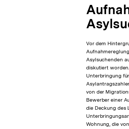
Aufnah
Asyls
Vor dem Hintergr
Aufnahmereglunge
Asylsuchenden au
diskutiert worde
Unterbringung fü
Asylantragszahle
von der Migration
Bewerber einer A
die Deckung des L
Unterbringungsart
Wohnung, die von