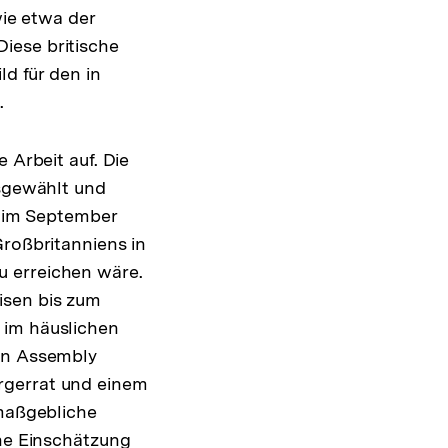
wie etwa der
iese britische
ld für den in
a
.
 Arbeit auf. Die
usgewählt und
, im September
Großbritanniens in
u erreichen wäre.
isen bis zum
 im häuslichen
zen Assembly
rgerrat und einem
 maßgebliche
ine Einschätzung