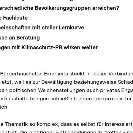
erschiedliche Bevölkerungsgruppen erreichen?
e Fachleute
nschaften mit steiler Lernkurve
sse an Beratung
gen mit Klimaschutz-PB wirken weiter
ürgerhaushalte: Einerseits steckt in dieser Verbindu
uletzt, weil es zur Bewältigung beziehungsweise Sch
eben politischen Weichenstellungen auch privates En
erhaushalte bringen schließlich einen Lernprozess für d
ich.
ie Thematik so komplex, dass es selbst für interessier
eicht ist, die „richtigen“ Entscheidungen zu treffen - se