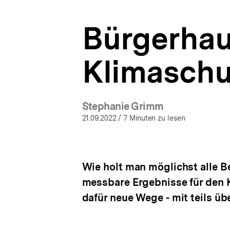
|
a
bpb.de
t
Bürgerhau
i
o
n
Klimaschu
Stephanie Grimm
21.09.2022
/ 7 Minuten zu lesen
Wie holt man möglichst alle 
messbare Ergebnisse für den K
dafür neue Wege - mit teils ü