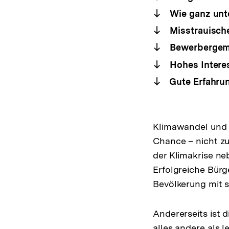
Wie ganz unt
Misstrauisch
Bewerbergemei
Hohes Intere
Gute Erfahrun
Klimawandel und B
Chance – nicht z
der Klimakrise n
Erfolgreiche Bürg
Bevölkerung mit s
Andererseits ist d
alles andere als l