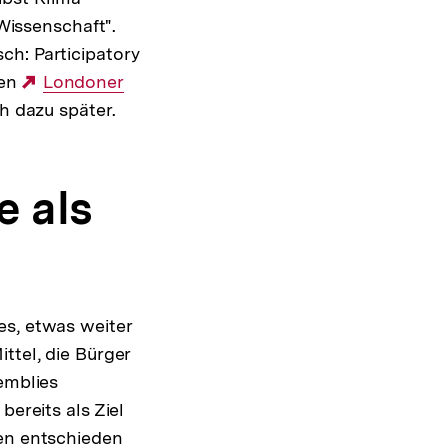
 Wissenschaft".
ch: Participatory
hen
Externer
Londoner
h dazu später.
Link:
e als
es, etwas weiter
ttel, die Bürger
emblies
bereits als Ziel
sen entschieden