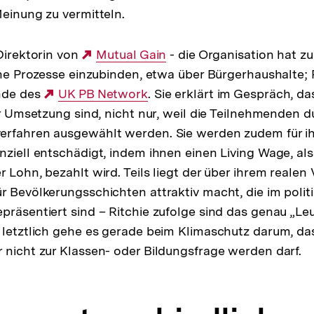
Meinung zu vermitteln.
 Direktorin von
Externer
Mutual Gain
- die Organisation hat zu
che Prozesse einzubinden, etwa über Bürgerhaushalte; R
Link:
ende des
Externer
UK PB Network
. Sie erklärt im Gespräch, d
er Umsetzung sind, nicht nur, weil die Teilnehmenden d
Link:
erfahren ausgewählt werden. Sie werden zudem für i
nziell entschädigt, indem ihnen einen Living Wage, als
 Lohn, bezahlt wird. Teils liegt der über ihrem realen 
r Bevölkerungsschichten attraktiv macht, die im polit
präsentiert sind – Ritchie zufolge sind das genau „Le
 letztlich gehe es gerade beim Klimaschutz darum, da
 nicht zur Klassen- oder Bildungsfrage werden darf.