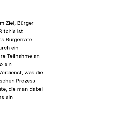
m Ziel, Bürger
itchie ist
ass Bürgerräte
urch ein
hre Teilnahme an
o ein
Verdienst, was die
ischen Prozess
ute, die man dabei
ss ein