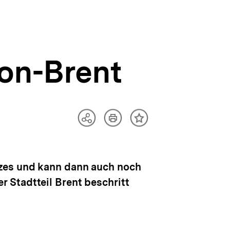
on-Brent
Artikel
Teilen
Inhalt
drucken
Optionen
merken
anzeigen
ozes und kann dann auch noch
 Stadtteil Brent beschritt