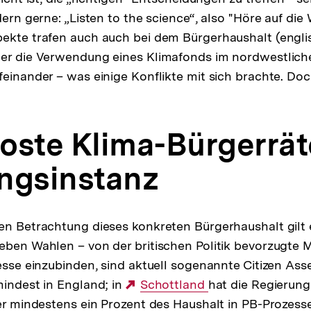
dern gerne: „Listen to the science“, also "Höre auf die
ekte trafen auch auch bei dem Bürgerhaushalt (englis
ber die Verwendung eines Klimafonds im nordwestlic
einander – was einige Konflikte mit sich brachte. Doc
oste Klima-Bürgerrät
ngsinstanz
en Betrachtung dieses konkreten Bürgerhaushalt gilt 
eben Wahlen – von der britischen Politik bevorzugte Mi
zesse einzubinden, sind aktuell sogenannte Citizen Ass
mindest in England; in
Externer
Schottland
hat die Regierung 
ber mindestens ein Prozent des Haushalt in PB-Prozes
Link: