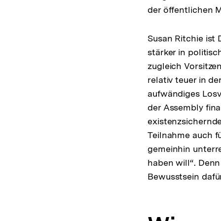
der öffentlichen 
Susan Ritchie ist
stärker in politis
zugleich Vorsitz
relativ teuer in d
aufwändiges Losv
der Assembly fina
existenzsichernder
Teilnahme auch fü
gemeinhin unterre
haben will“. Denn
Bewusstsein dafür