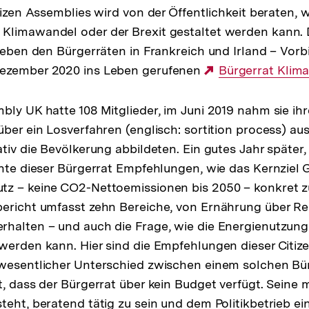
tizen Assemblies wird von der Öffentlichkeit beraten, 
limawandel oder der Brexit gestaltet werden kann. D
neben den Bürgerräten in Frankreich und Irland – Vorbi
ezember 2020 ins Leben gerufenen
Externer
Bürgerrat Klim
Link:
ly UK hatte 108 Mitglieder, im Juni 2019 nahm sie ihre
über ein Losverfahren (englisch: sortition process) a
ativ die Bevölkerung abbildeten. Ein gutes Jahr später
chte dieser Bürgerrat Empfehlungen, wie das Kernziel 
tz – keine CO2-Nettoemissionen bis 2050 – konkret z
ericht umfasst zehn Bereiche, von Ernährung über Re
halten – und auch die Frage, wie die Energienutzung
werden kann. Hier sind die Empfehlungen dieser Citi
 wesentlicher Unterschied zwischen einem solchen Bü
t, dass der Bürgerrat über kein Budget verfügt. Seine
teht, beratend tätig zu sein und dem Politikbetrieb e