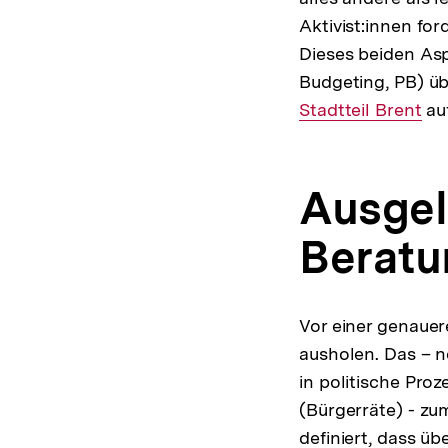
Aktivist:innen for
Dieses beiden Asp
Budgeting, PB) ü
Stadtteil Brent
auf
Ausgel
Beratu
Vor einer genauer
ausholen. Das – n
in politische Pro
(Bürgerräte) - zu
definiert, dass ü