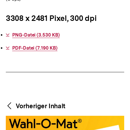
3308 x 2481 Pixel, 300 dpi
Interner
PNG-Datei (3.530 KB)
Link:
Interner
PDF-Datei (7.190 KB)
Link:
Fussnoten
Weitere
Content-
Vorheriger Inhalt
Navigation
Inhalte