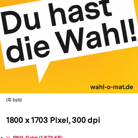
In
Lightbox
öffnen
(© bpb)
1800 x 1703 Pixel, 300 dpi
Interner
PNG-Datei (1.673 KB)