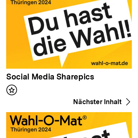
V
Social Media Sharepics
o
Inhalt
r
merken
Nächster Inhalt
h
e
r
i