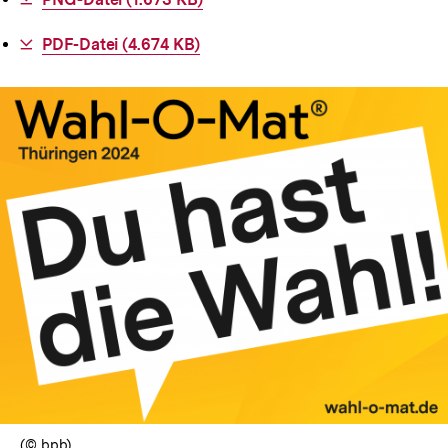
Link:
Interner
PDF-Datei (4.674 KB)
Link:
In
Lightbox
öffnen
(© bpb)