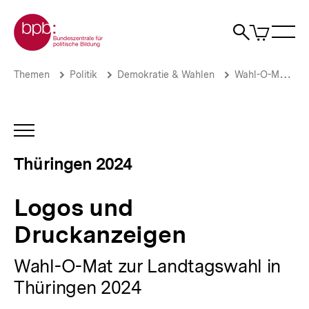
Direkt
Zur Startseite der bpb
zum
0
Artikel
Sho
Seiteninhalt
im
Naviga
Suche
springen
War
öffne
öffnen
öff
Pfadnavigation
Logos
Brotkrümelnavigation
Themen
Politik
Demokratie & Wahlen
Wahl-O-Mat
und
Druckanzeigen
|
Thüringen
INHALTSNAVIGATION
2024
ÖFFNEN
|
Thüringen 2024
bpb.de
Logos und
Druckanzeigen
Wahl-O-Mat zur Landtagswahl in
Thüringen 2024