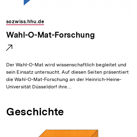
sozwiss.hhu.de
E
Wahl-O-Mat-Forschung
x
t
e
Der Wahl-O-Mat wird wissenschaftlich begleitet und
r
sein Einsatz untersucht. Auf diesen Seiten präsentiert
die Wahl-O-Mat-Forschung an der Heinrich-Heine-
n
Universität Düsseldorf ihre…
e
r
Geschichte
L
i
n