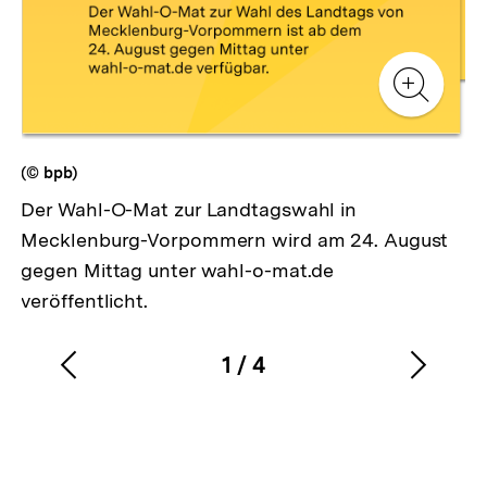
Zur
Zum Inhalt
Gale
Zur
Gale
(© bpb)
Der Wahl-O-Mat zur Landtagswahl in
Mecklenburg-Vorpommern wird am 24. August
gegen Mittag unter wahl-o-mat.de
veröffentlicht.
1
/
4
Vorherigen
Nächs
Karussellinhalt
von
Inhalt
Inhalt
anzeigen
anzei