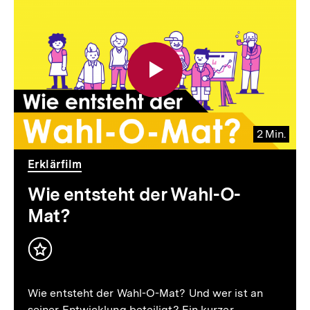
2 Min.
Video
Dauer
Erklärfilm
2
Min.
Wie entsteht der Wahl-O-
Mat?
Inhalt
merken
Wie entsteht der Wahl-O-Mat? Und wer ist an
seiner Entwicklung beteiligt? Ein kurzer