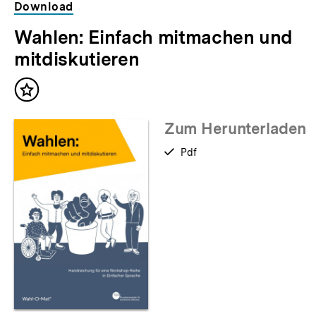
Download
Wahlen: Einfach mitmachen und
mitdiskutieren
Inhalt
merken
Zum Herunterladen
verfügbar
Pdf
als