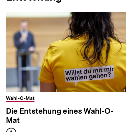
beim
Wahl-
O-
Mat?'
Wahl-O-Mat
Die Entstehung eines Wahl-O-
in
Mat