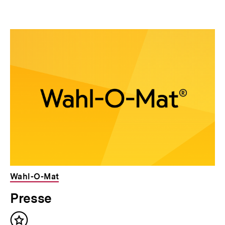
Inhalt
Inhalt
anzeigen
anzei
Wahl-O-Mat
Presse
Inhalt