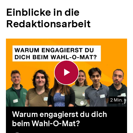
Einblicke in die
Redaktionsarbeit
Video-
Player
2 Min.
Video
Dauer
Warum engagierst du dich
2
zum
beim Wahl-O-Mat?
Min.