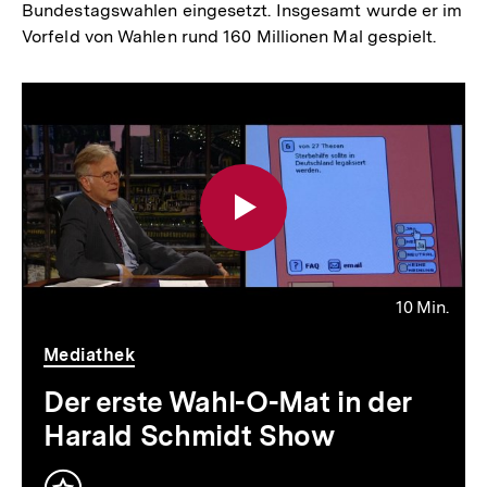
Bundestagswahlen eingesetzt. Insgesamt wurde er im
Vorfeld von Wahlen rund 160 Millionen Mal gespielt.
10 Min.
Video
Dauer
Mediathek
10
Min.
Der erste Wahl-O-Mat in der
Harald Schmidt Show