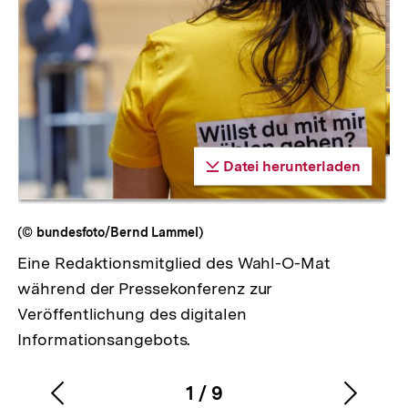
Zur
Datei herunterladen
Galerieansicht
Datei herunterladen
(© bundesfoto/Bernd Lammel)
Eine Redaktionsmitglied des Wahl-O-Mat
während der Pressekonferenz zur
Veröffentlichung des digitalen
Informationsangebots.
1
/
9
Vorherigen
Nächs
Karussellinhalt
von