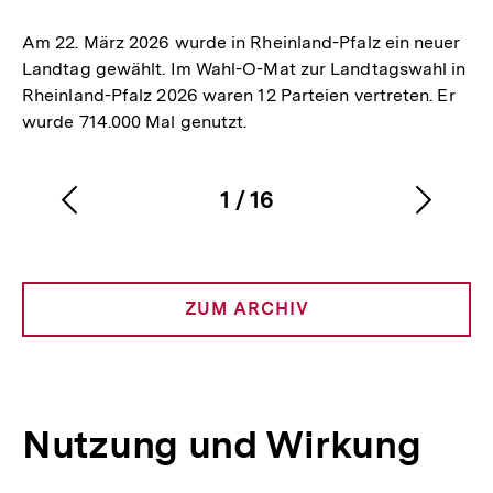
merken
Am 22. März 2026 wurde in Rheinland-Pfalz ein neuer
Landtag gewählt. Im Wahl-O-Mat zur Landtagswahl in
Rheinland-Pfalz 2026 waren 12 Parteien vertreten. Er
wurde 714.000 Mal genutzt.
1
/
16
Vorherigen
Nächs
Karussellinhalt
von
Inhalt
Inhalt
anzeigen
anzei
ZUM ARCHIV
Nutzung und Wirkung