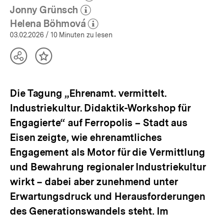
(Mehr zum Autor)
öffnen
Jonny Grünsch
(Mehr zum Autor)
öffnen
Helena Böhmová
(Mehr zum Autor)
öffnen
03.02.2026
/ 10 Minuten zu lesen
Teilen
Inhalt
Optionen
merken
anzeigen
Die Tagung „Ehrenamt. vermittelt.
Industriekultur. Didaktik-Workshop für
Engagierte“ auf Ferropolis – Stadt aus
Eisen zeigte, wie ehrenamtliches
Engagement als Motor für die Vermittlung
und Bewahrung regionaler Industriekultur
wirkt – dabei aber zunehmend unter
Erwartungsdruck und Herausforderungen
des Generationswandels steht. Im