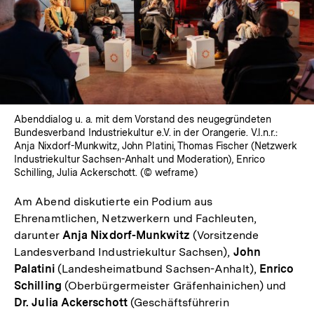
In
Lightbox
öffnen
Abenddialog u. a. mit dem Vorstand des neugegründeten
Bundesverband Industriekultur e.V. in der Orangerie. V.l.n.r.:
Anja Nixdorf-Munkwitz, John Platini, Thomas Fischer (Netzwerk
Industriekultur Sachsen-Anhalt und Moderation), Enrico
Schilling, Julia Ackerschott. (© weframe)
Am Abend diskutierte ein Podium aus
Ehrenamtlichen, Netzwerkern und Fachleuten,
darunter
Anja Nixdorf-Munkwitz
(Vorsitzende
Landesverband Industriekultur Sachsen),
John
Palatini
(Landesheimatbund Sachsen-Anhalt),
Enrico
Schilling
(Oberbürgermeister Gräfenhainichen) und
Dr. Julia Ackerschott
(Geschäftsführerin