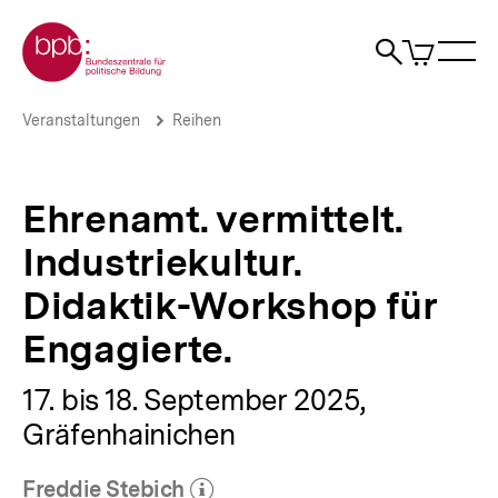
Direkt
Zur Startseite der bpb
zum
0
Artikel
Sho
Seiteninhalt
im
Naviga
Suche
springen
War
öffne
öffnen
öff
Pfadnavigation
Ehrenamt.
Brotkrümelnavigation
Veranstaltungen
Reihen
vermittelt.
Industriekultur.
Didaktik-
Workshop
Ehrenamt. vermittelt.
für
Engagierte.
Industriekultur.
|
bpb.de
Didaktik-Workshop für
Engagierte.
17. bis 18. September 2025,
Gräfenhainichen
Freddie Stebich