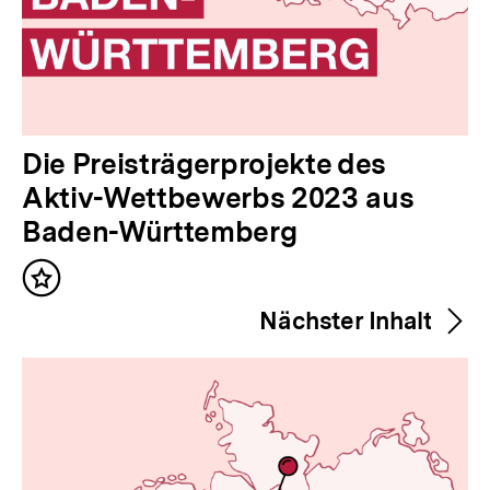
V
Die Preisträgerprojekte des
o
Aktiv-Wettbewerbs 2023 aus
r
Baden-Württemberg
h
Inhalt
e
merken
Nächster Inhalt
r
i
g
e
r