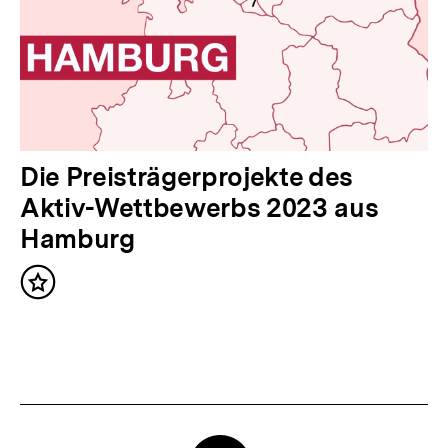
I
n
h
a
l
t
N
Die Preisträgerprojekte des
:
ä
Aktiv-Wettbewerbs 2023 aus
c
Hamburg
h
Inhalt
s
merken
t
e
r
I