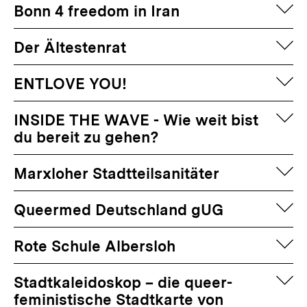
auf
Bonn 4 freedom in Iran
auf
Der Ältestenrat
auf
ENTLOVE YOU!
auf
INSIDE THE WAVE - Wie weit bist
du bereit zu gehen?
auf
Marxloher Stadtteilsanitäter
auf
Queermed Deutschland gUG
auf
Rote Schule Albersloh
auf
Stadtkaleidoskop – die queer-
feministische Stadtkarte von