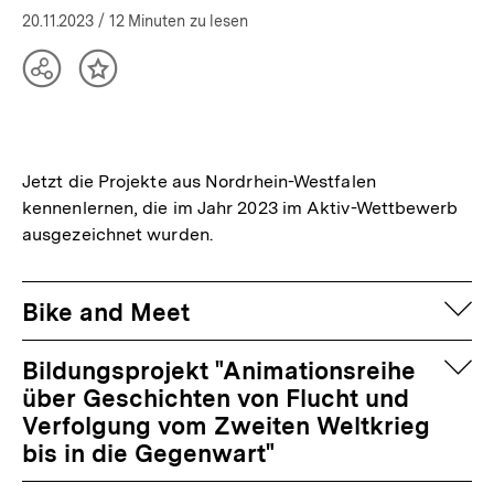
20.11.2023
/ 12 Minuten zu lesen
Teilen
Inhalt
Optionen
merken
anzeigen
Jetzt die Projekte aus Nordrhein-Westfalen
kennenlernen, die im Jahr 2023 im Aktiv-Wettbewerb
ausgezeichnet wurden.
auf
Bike and Meet
auf
Bildungsprojekt "Animationsreihe
über Geschichten von Flucht und
Verfolgung vom Zweiten Weltkrieg
bis in die Gegenwart"