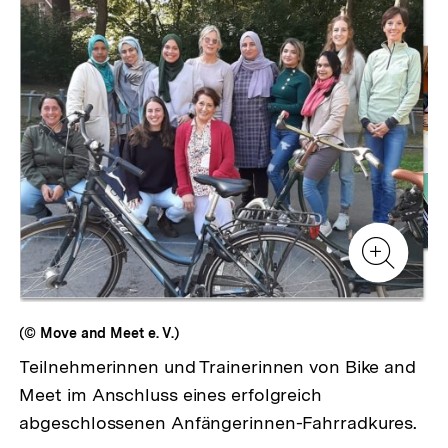
Inhaltskarussell
überspringen
Zur
Zur
Galerieansicht
Gale
Zur
Gale
(© Move and Meet e. V.)
Teilnehmerinnen und Trainerinnen von Bike and
Meet im Anschluss eines erfolgreich
abgeschlossenen Anfängerinnen-Fahrradkures.