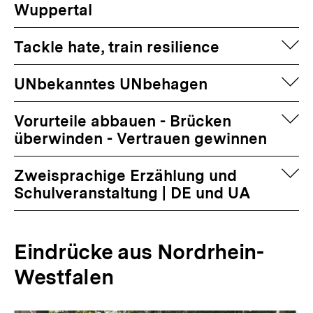
Wuppertal
auf
Tackle hate, train resilience
auf
UNbekanntes UNbehagen
auf
Vorurteile abbauen - Brücken
überwinden - Vertrauen gewinnen
auf
Zweisprachige Erzählung und
Schulveranstaltung | DE und UA
Eindrücke aus Nordrhein-
Westfalen