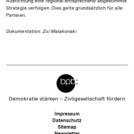
Ausrichtung eine regional entsprechend abgestimmte
Strategie verfolgen. Dies gelte grundsätzlich für alle
Parteien.
Dokumentation: Zoi Malakonaki
Fussnoten
Meta-
Links
Zur
Demokratie stärken –
Zivilgesellschaft fördern
Startseite
der
Meta-
Impressum
bpb
Navigation
Datenschutz
Sitemap
Newsletter