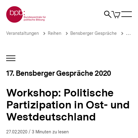
Direkt
Zur Startseite der bpb
zum
0
Artikel
Sho
Seiteninhalt
im
Naviga
Suche
springen
War
öffne
öffnen
öff
Pfadnavigation
Workshop:
Brotkrümelnavigation
Veranstaltungen
Reihen
Bensberger Gespräche
17. B
Politische
Partizipation
in
Ost-
INHALTSNAVIGATION
und
ÖFFNEN
Westdeutschland
17. Bensberger Gespräche 2020
|
17.
Bensberger
Workshop: Politische
Gespräche
2020
Partizipation in Ost- und
|
bpb.de
Westdeutschland
27.02.2020
/ 3 Minuten zu lesen