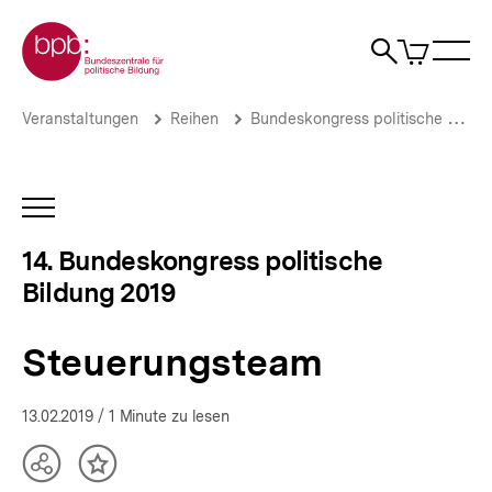
Direkt
Zur Startseite der bpb
zum
0
Artikel
Sho
Seiteninhalt
im
Naviga
Suche
springen
War
öffne
öffnen
öff
Pfadnavigation
Steuerungsteam
Brotkrümelnavigation
Veranstaltungen
Reihen
Bundeskongress politische Bildung
|
14.
Bundeskongress
politische
INHALTSNAVIGATION
Bildung
ÖFFNEN
2019
14. Bundeskongress politische
|
Bildung 2019
bpb.de
Steuerungsteam
13.02.2019
/ 1 Minute zu lesen
Teilen
Inhalt