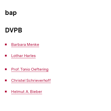
bap
DVPB
Interner
Barbara Menke
Link:
Interner
Lothar Harles
Link:
Interner
Prof. Tonio Oeftering
Link:
Interner
Christel Schrieverhoff
Link:
Interner
Helmut A. Bieber
Link:
Fussnoten