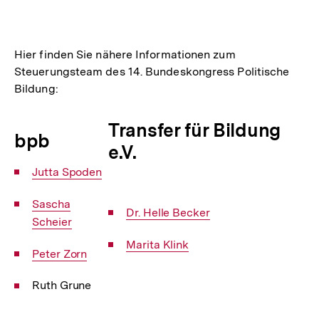
Optionen
merken
anzeigen
Hier finden Sie nähere Informationen zum
Steuerungsteam des 14. Bundeskongress Politische
Bildung:
Transfer für Bildung
bpb
e.V.
Interner
Jutta Spoden
Link:
Interner
Sascha
Interner
Dr. Helle Becker
Link:
Scheier
Link:
Interner
Marita Klink
Interner
Peter Zorn
Link:
Link:
Ruth Grune