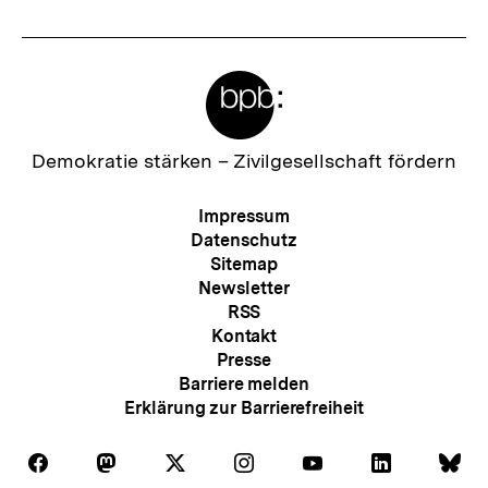
Meta-
Links
Zur
Demokratie stärken –
Zivilgesellschaft fördern
Startseite
der
Meta-
Impressum
bpb
Navigation
Datenschutz
Sitemap
Newsletter
RSS
Kontakt
Presse
Barriere melden
Erklärung zur Barrierefreiheit
Auf
Auf
Auf
Auf
Auf
Auf
Au
Folgen
Folgen
Folgen
Folgen
Folgen
Folgen
Fol
Facebook
Mastodon
X
Instagram
Youtube
LinkedIn
Bl