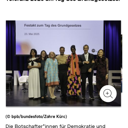
Inhaltskarussell
überspringen
Zur
Zur
Galerieansicht
Gale
Zur
Gale
(© bpb/bundesfoto/Zohre Kürc)
Die Botschafter*innen für Demokratie und