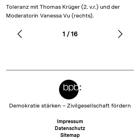
Toleranz mit Thomas Krüger (2. v.r.) und der
Moderatorin Vanessa Vu (rechts).
1
/
16
Vorherigen
Nächs
Karussellinhalt
von
Inhalt
Inhalt
anzeigen
anzei
Meta-
Links
Zur
Demokratie stärken –
Zivilgesellschaft fördern
Startseite
der
Meta-
Impressum
bpb
Navigation
Datenschutz
Sitemap