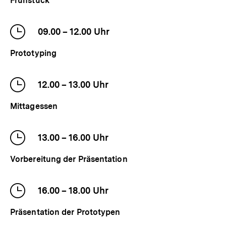
Frühstück
Veranstaltung
Uhrzeit
09.00
–
bis
12.00
Uhr
der
Prototyping
Veranstaltung
Uhrzeit
12.00
–
bis
13.00
Uhr
der
Mittagessen
Veranstaltung
Uhrzeit
13.00
–
bis
16.00
Uhr
der
Vorbereitung der Präsentation
Veranstaltung
Uhrzeit
16.00
–
bis
18.00
Uhr
der
Präsentation der Prototypen
Veranstaltung