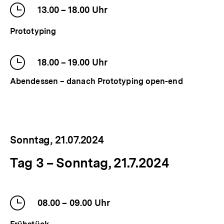
Uhrzeit
13.00
–
bis
18.00
Uhr
der
Prototyping
Veranstaltung
Uhrzeit
18.00
–
bis
19.00
Uhr
der
Abendessen – danach Prototyping open-end
Veranstaltung
Sonntag,
21.07.2024
Tag 3 – Sonntag, 21.7.2024
Zeitraum
Beschreibung
Uhrzeit
08.00
–
bis
09.00
Uhr
der