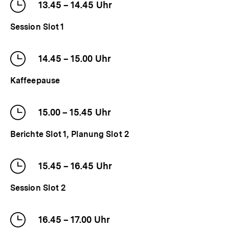
Uhrzeit
13.45
–
bis
14.45
Uhr
der
Session Slot 1
Veranstaltung
Uhrzeit
14.45
–
bis
15.00
Uhr
der
Kaffeepause
Veranstaltung
Uhrzeit
15.00
–
bis
15.45
Uhr
der
Berichte Slot 1, Planung Slot 2
Veranstaltung
Uhrzeit
15.45
–
bis
16.45
Uhr
der
Session Slot 2
Veranstaltung
Uhrzeit
16.45
–
bis
17.00
Uhr