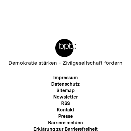
Vorherigen
Nächs
Karussellinhalt
von
Inhalt
Inhalt
anzeigen
anzei
Meta-
Links
Zur
Demokratie stärken –
Zivilgesellschaft fördern
Startseite
der
Meta-
Impressum
bpb
Navigation
Datenschutz
Sitemap
Newsletter
RSS
Kontakt
Presse
Barriere melden
Erklärung zur Barrierefreiheit