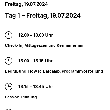
Freitag,
19.07.2024
Tag 1 – Freitag, 19.07.2024
Zeitraum
Beschreibung
Uhrzeit
12.00
–
bis
13.00
Uhr
der
Check-In, Mittagessen und Kennenlernen
Veranstaltung
Uhrzeit
13.00
–
bis
13.15
Uhr
der
Begrüßung, HowTo Barcamp, Programmvorstellung
Veranstaltung
Uhrzeit
13.15
–
bis
13.45
Uhr
der
Session-Planung
Veranstaltung