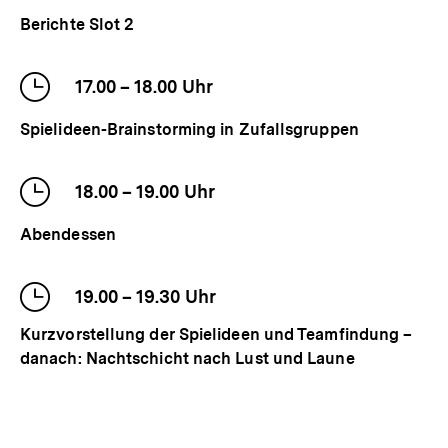
der
Berichte Slot 2
Veranstaltung
Uhrzeit
17.00
–
bis
18.00
Uhr
der
Spielideen-Brainstorming in Zufallsgruppen
Veranstaltung
Uhrzeit
18.00
–
bis
19.00
Uhr
der
Abendessen
Veranstaltung
Uhrzeit
19.00
–
bis
19.30
Uhr
der
Kurzvorstellung der Spielideen und Teamfindung –
Veranstaltung
danach: Nachtschicht nach Lust und Laune