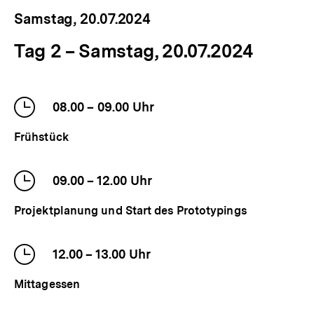
Samstag,
20.07.2024
Tag 2 – Samstag, 20.07.2024
Zeitraum
Beschreibung
Uhrzeit
08.00
–
bis
09.00
Uhr
der
Frühstück
Veranstaltung
Uhrzeit
09.00
–
bis
12.00
Uhr
der
Projektplanung und Start des Prototypings
Veranstaltung
Uhrzeit
12.00
–
bis
13.00
Uhr
der
Mittagessen
Veranstaltung