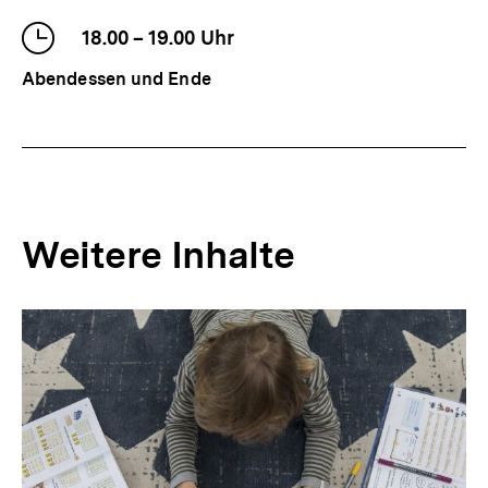
Uhrzeit
18.00
–
bis
19.00
Uhr
der
Abendessen und Ende
Veranstaltung
Weitere Inhalte
Inhaltskarousell
Inhaltskarussell
für
überspringen
weitere
Inhalte