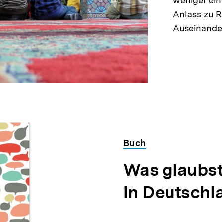
weniger ein
Anlass zu R
Auseinande
Buch
Was glaubst
in Deutschl