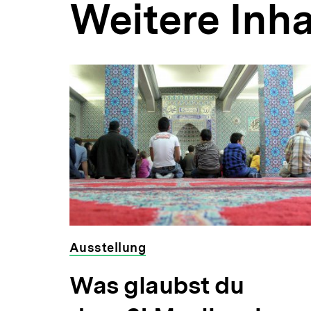
Weitere Inha
Inhaltskarousell
Inhaltskarussell
für
überspringen
weitere
Inhalte
,00 €
Ausstellung
Was glaubst du