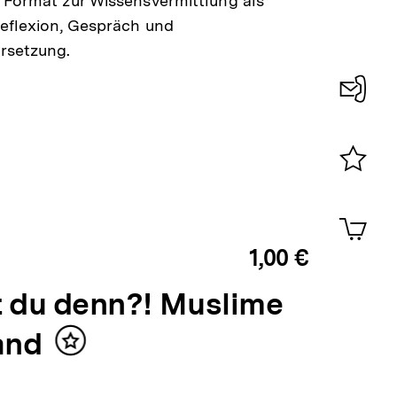
 Format zur Wissensvermittlung als
eflexion, Gespräch und
rsetzung.
Konta
0
Merklist
ansehen
0
Artik
im
1,00 €
Shop-
Warenko
ansehen
 du denn?! Muslime
and
Inhalt
merken