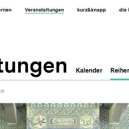
ernen
Veranstaltungen
kurz&knapp
die
ltungen
Kalender
Reihe
ion
?!