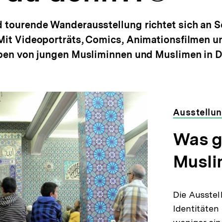
merken
d tourende Wanderausstellung richtet sich an 
 Mit Videoporträts, Comics, Animationsfilmen u
Leben von jungen Musliminnen und Muslimen in 
Ausstellu
Was g
Musli
Die Ausste
Identitäten