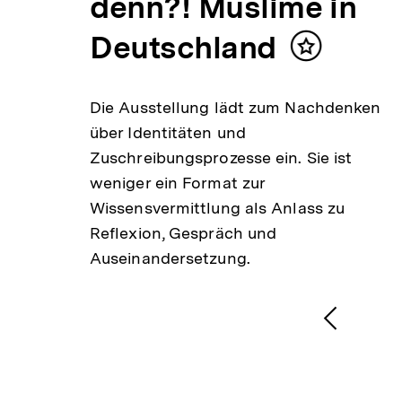
denn?! Muslime in
Deutschland
Inhalt
merken
s
Die Ausstellung lädt zum Nachdenken
letzt
über Identitäten und
Zuschreibungsprozesse ein. Sie ist
ber.
weniger ein Format zur
Wissensvermittlung als Anlass zu
Reflexion, Gespräch und
Auseinandersetzung.
1
/
2
Karussellinhalt
von
Vorheri
Inhalt
anzeige