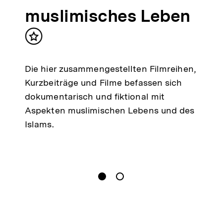
muslimisches Leben
Inhalt
merken
Die hier zusammengestellten Filmreihen,
Kurzbeiträge und Filme befassen sich
dokumentarisch und fiktional mit
Aspekten muslimischen Lebens und des
Islams.
gen
Springe zum Inhalt
1
(
Aktueller Inhalt
)
Springe zum Inhalt
2
n