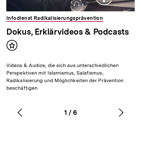
Infodienst Radikalisierungsprävention
Dokus, Erklärvideos & Podcasts
Inhalt
merken
Videos & Audios, die sich aus unterschiedlichen
Perspektiven mit Islamismus, Salafismus,
Radikalisierung und Möglichkeiten der Prävention
beschäftigen
1
/
6
Vorherigen
Nächs
Karussellinhalt
von
Inhalt
Inhalt
anzeigen
anzei