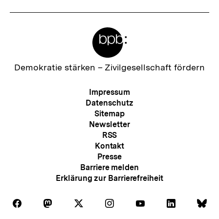
Meta-
Links
Zur
Demokratie stärken –
Zivilgesellschaft fördern
Startseite
der
Meta-
Impressum
bpb
Navigation
Datenschutz
Sitemap
Newsletter
RSS
Kontakt
Presse
Barriere melden
Erklärung zur Barrierefreiheit
Auf
Auf
Auf
Auf
Auf
Auf
Au
Folgen
Folgen
Folgen
Folgen
Folgen
Folgen
Fol
Facebook
Mastodon
X
Instagram
Youtube
LinkedIn
Bl
Sie
Sie
Sie
Sie
Sie
Sie
Sie