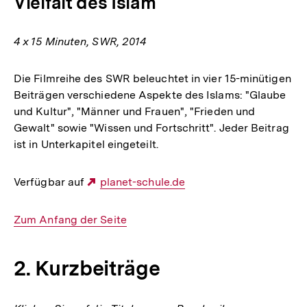
Vielfalt des Islam
4 x 15 Minuten, SWR, 2014
Die Filmreihe des SWR beleuchtet in vier 15-minütigen
Beiträgen verschiedene Aspekte des Islams: "Glaube
und Kultur", "Männer und Frauen", "Frieden und
Gewalt" sowie "Wissen und Fortschritt". Jeder Beitrag
ist in Unterkapitel eingeteilt.
Verfügbar auf
Externer
planet-schule.de
Link:
Interner
Zum Anfang der Seite
Link:
2. Kurzbeiträge