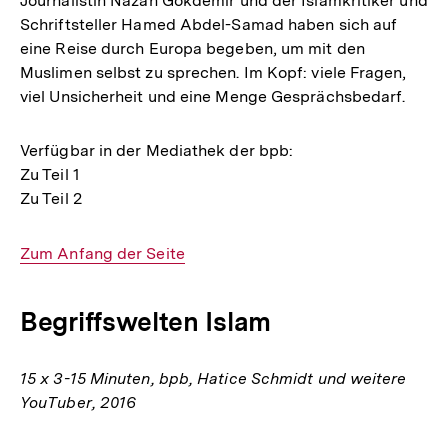
Journalistin Nazan Gökdemir und der Islamkritiker und
Schriftsteller Hamed Abdel-Samad haben sich auf
eine Reise durch Europa begeben, um mit den
Muslimen selbst zu sprechen. Im Kopf: viele Fragen,
viel Unsicherheit und eine Menge Gesprächsbedarf.
Verfügbar in der Mediathek der bpb:
Zu Teil 1
Zu Teil 2
Interner
Zum Anfang der Seite
Link:
Begriffswelten Islam
15 x 3-15 Minuten, bpb, Hatice Schmidt und weitere
YouTuber, 2016