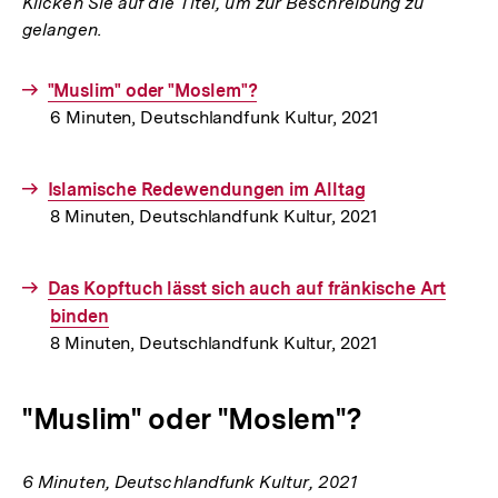
Klicken Sie auf die Titel, um zur Beschreibung zu
gelangen.
Interner
"Muslim" oder "Moslem"?
6 Minuten, Deutschlandfunk Kultur, 2021
Link:
Interner
Islamische Redewendungen im Alltag
8 Minuten, Deutschlandfunk Kultur, 2021
Link:
Interner
Das Kopftuch lässt sich auch auf fränkische Art
Link:
binden
8 Minuten, Deutschlandfunk Kultur, 2021
"Muslim" oder "Moslem"?
6 Minuten, Deutschlandfunk Kultur, 2021