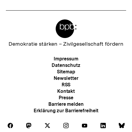
Meta-
Links
Zur
Demokratie stärken –
Zivilgesellschaft fördern
Startseite
der
Meta-
Impressum
bpb
Navigation
Datenschutz
Sitemap
Newsletter
RSS
Kontakt
Presse
Barriere melden
Erklärung zur Barrierefreiheit
Auf
Auf
Auf
Auf
Auf
Auf
Au
Folgen
Folgen
Folgen
Folgen
Folgen
Folgen
Fol
Facebook
Mastodon
X
Instagram
Youtube
LinkedIn
Bl