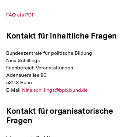
Interner
FAQ als PDF
Link:
Kontakt für inhaltliche Fragen
Bundeszentrale für politische Bildung
Nina Schillings
Fachbereich Veranstaltungen
Adenauerallee 86
53113 Bonn
E-Mail
E-
Nina.schillings@bpb.bund.de
Mail
Link:
Kontakt für organisatorische
Fragen