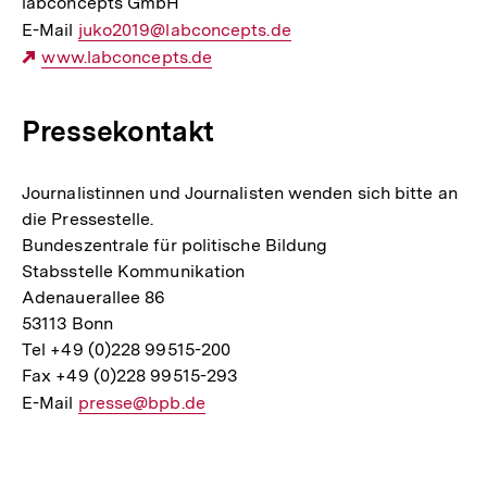
labconcepts GmbH
E-Mail
E-
juko2019@labconcepts.de
Externer
www.labconcepts.de
Mail
Link:
Link:
Pressekontakt
Journalistinnen und Journalisten wenden sich bitte an
die Pressestelle.
Bundeszentrale für politische Bildung
Stabsstelle Kommunikation
Adenauerallee 86
53113 Bonn
Tel +49 (0)228 99515-200
Fax +49 (0)228 99515-293
E-Mail
E-
presse@bpb.de
Mail
Fussnoten
Link: