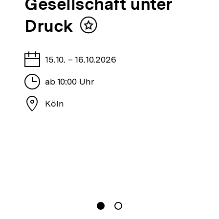
Gesellschaft unter
bpb
Druck
Inhalt
merken
Tage
15.10. – 16.10.2026
Stunden
ab 10:00 Uhr
Stadt
Köln
gen
Springe zum Inhalt
1
(
Aktueller Inhalt
)
Springe zum Inhalt
2