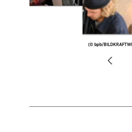
(© bpb/BILDKRAFTWE
Vorher
Inhalt
anzeig