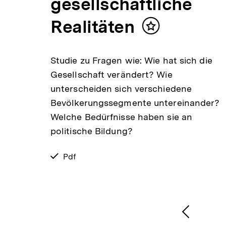
gesellschaftliche
Realitäten
Inhalt
merken
ktur
Studie zu Fragen wie: Wie hat sich die
as
Gesellschaft verändert? Wie
für
unterscheiden sich verschiedene
 als
Bevölkerungssegmente untereinander?
n
Welche Bedürfnisse haben sie an
politische Bildung?
verfügbar
Pdf
als
1
/
2
Karussellinhalt
von
Vorheri