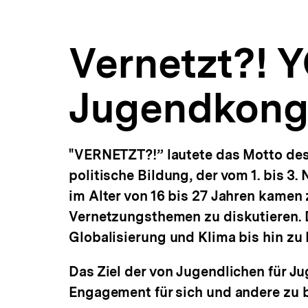
|
a
ÖFFNEN
bpb.de
t
i
Vernetzt?! Y
o
n
Jugendkong
"VERNETZT?!” lautete das Motto des
politische Bildung, der vom 1. bis 
im Alter von 16 bis 27 Jahren kame
Vernetzungsthemen zu diskutieren. D
Globalisierung und Klima bis hin zu P
Das Ziel der von Jugendlichen für J
Engagement für sich und andere zu 