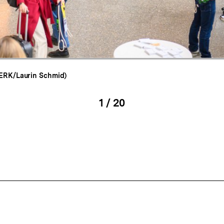
Galerieansicht
RK/Laurin Schmid)
1
/
20
igen
Karussellinhalt
von
en