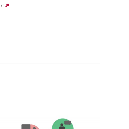
er:
Externer
Link: