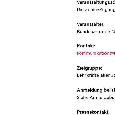
Hinweis
Veranstaltungsad
Die Zoom-Zugang
zur
Veransta
Veranstalter:
Bundeszentrale fü
Kontakt:
E-
kommunikation@
Mail
Link:
Zielgruppe:
Lehrkräfte aller
Anmeldung bei (
Siehe Anmeldebu
Pressekontakt: