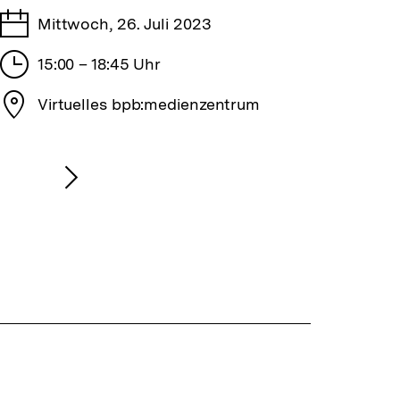
Tage
Mittwoch, 26. Juli 2023
Stunden
15:00 – 18:45 Uhr
Stadt
Virtuelles bpb:medienzentrum
Nächsten
Inhalt
anzeigen