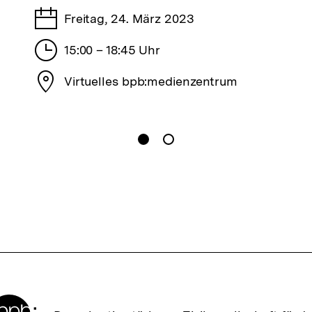
Tage
Freitag, 24. März 2023
Stunden
15:00 – 18:45 Uhr
Stadt
Virtuelles bpb:medienzentrum
gen
Springe zum Inhalt
1
(
Aktueller Inhalt
)
Springe zum Inhalt
2
n
Zur