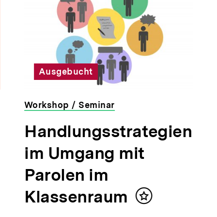
Ausgebucht
Workshop / Seminar
veranstaltet
Handlungsstrategien
von
der
im Umgang mit
bpb
Parolen im
Klassenraum
Inhalt
merken