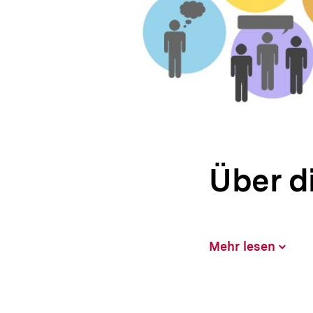
Über d
Mehr lesen
Inhalt
aufklap