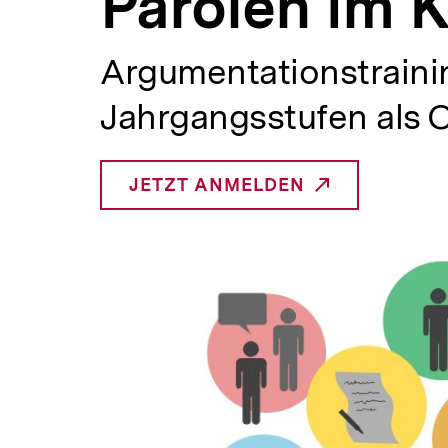
Parolen im 
bpb.de
a
t
i
Argumentationstrainin
o
n
Jahrgangsstufen als 
JETZT ANMELDEN
_INTERNER
LINK: