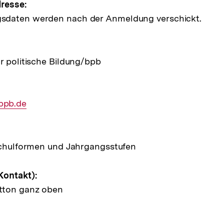
e
resse:
sdaten werden nach der Anmeldung verschickt.
ltung
r politische Bildung/bpb
bpb.de
 Schulformen und Jahrgangsstufen
Kontakt):
tton ganz oben