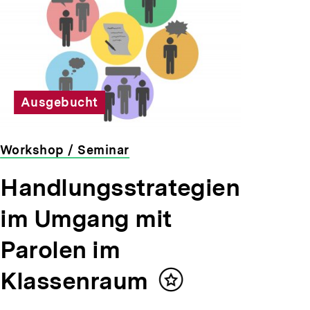
Ausgebucht
Workshop / Seminar
veranstaltet
Handlungsstrategien
von
der
im Umgang mit
bpb
Parolen im
Klassenraum
Inhalt
merken