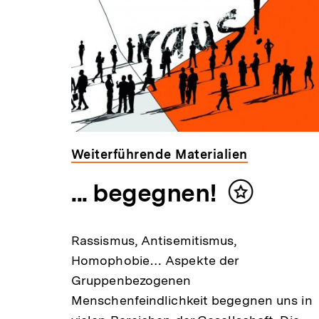
weitere
Inhalte
Weiterführende Materialien
ien
... begegnen!
Inhalt
merken
Rassismus, Antisemitismus,
Homophobie… Aspekte der
Gruppenbezogenen
Menschenfeindlichkeit begegnen uns in
en