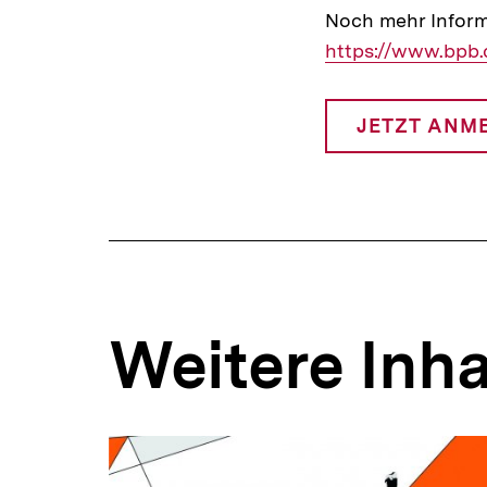
Noch mehr Inform
https://www.bpb.
JETZT ANM
I
L
Weitere Inha
Inhaltskarousell
Inhaltskarussell
für
überspringen