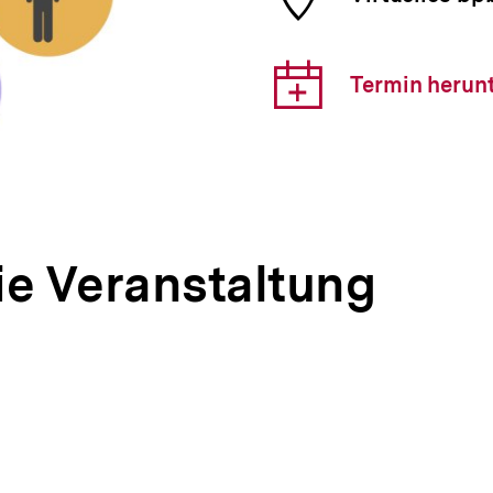
der
Veranst
Downlo
Termin herun
Link:
ie Veranstaltung
pen