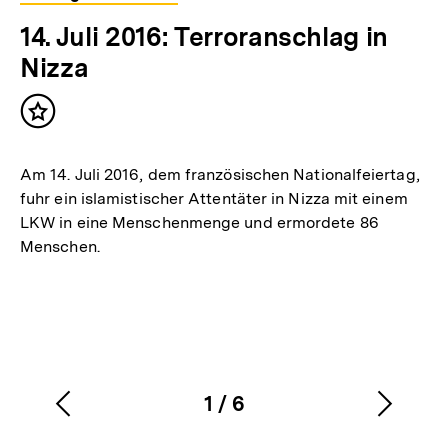
14. Juli 2016: Terroranschlag in
Nizza
Inhalt
merken
Am 14. Juli 2016, dem französischen Nationalfeiertag,
fuhr ein islamistischer Attentäter in Nizza mit einem
LKW in eine Menschenmenge und ermordete 86
Menschen.
1
/
6
Vorherigen
Nächs
Karussellinhalt
von
Inhalt
Inhalt