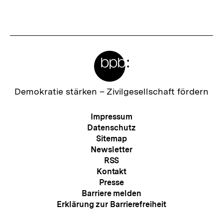
anzeigen
anzei
Meta-
Links
Zur
Demokratie stärken –
Zivilgesellschaft fördern
Startseite
der
Meta-
Impressum
bpb
Navigation
Datenschutz
Sitemap
Newsletter
RSS
Kontakt
Presse
Barriere melden
Erklärung zur Barrierefreiheit