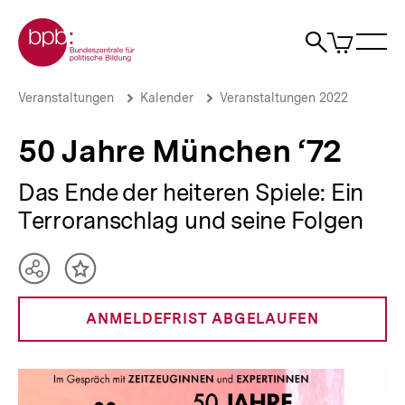
Direkt
Zur Startseite der bpb
zum
0
Artikel
Sho
Seiteninhalt
im
Naviga
Suche
springen
War
öffne
öffnen
öff
Pfadnavigation
50
Brotkrümelnavigation
Veranstaltungen
Kalender
Veranstaltungen 2022
Jahre
München
50 Jahre München ‘72
‘72
|
bpb.de
Das Ende der heiteren Spiele: Ein
Terroranschlag und seine Folgen
Teilen
Inhalt
Optionen
merken
anzeigen
ANMELDEFRIST ABGELAUFEN