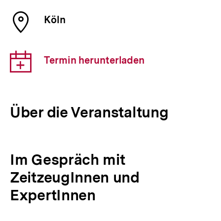
Veranstaltung
Ort
Köln
der
Veranstaltung
Download-
Termin herunterladen
Link:
Über die Veranstaltung
Im Gespräch mit
ZeitzeugInnen und
ExpertInnen