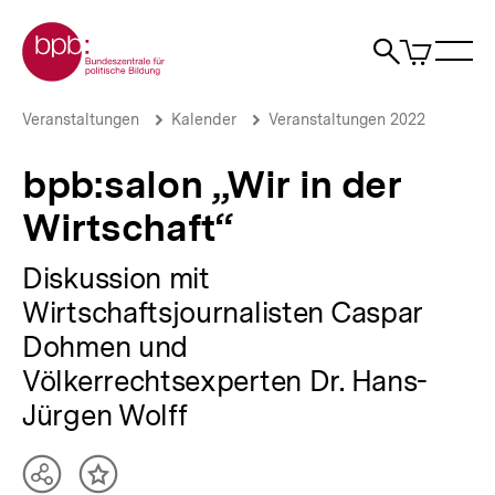
Direkt
Zur Startseite der bpb
zum
0
Artikel
Sho
Seiteninhalt
im
Naviga
Suche
springen
War
öffne
öffnen
öff
Pfadnavigation
bpb:salon
Brotkrümelnavigation
Veranstaltungen
Kalender
Veranstaltungen 2022
„Wir
in
bpb:salon „Wir in der
der
Wirtschaft“
Wirtschaft“
|
bpb.de
Diskussion mit
Wirtschaftsjournalisten Caspar
Dohmen und
Völkerrechtsexperten Dr. Hans-
Jürgen Wolff
Teilen
Inhalt