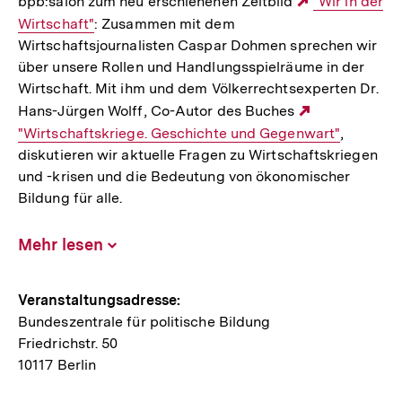
bpb:salon zum neu erschienenen Zeitbild
Externer
"Wir in der
Wirtschaft"
: Zusammen mit dem
Link:
Wirtschaftsjournalisten Caspar Dohmen sprechen wir
über unsere Rollen und Handlungsspielräume in der
Wirtschaft. Mit ihm und dem Völkerrechtsexperten Dr.
Hans-Jürgen Wolff, Co-Autor des Buches
Externer
"Wirtschaftskriege. Geschichte und Gegenwart"
,
diskutieren wir aktuelle Fragen zu Wirtschaftskriegen
Link:
und -krisen und die Bedeutung von ökonomischer
Bildung für alle.
Mehr lesen
Inhalt
aufklappen
Hinweise
Veranstaltungsadresse:
Bundeszentrale für politische Bildung
zur
Friedrichstr. 50
Veranstaltung
10117 Berlin