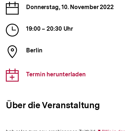
Datum
Donnerstag, 10. November 2022
der
Veranstaltung
Uhrzeit
19:00 – 20:30 Uhr
der
Veranstaltung
Ort
Berlin
der
Veranstaltung
Download-
Termin herunterladen
Link:
Über die Veranstaltung