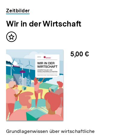
Inhaltskarousell
Inhaltskarussell
Zeitbilder
für
überspringen
Wir in der Wirtschaft
weitere
Inhalte
Inhalt
merken
5,00 €
Grundlagenwissen über wirtschaftliche