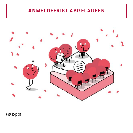
Optionen
merken
anzeigen
ANMELDEFRIST ABGELAUFEN
(© bpb)