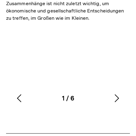
Zusammenhänge ist nicht zuletzt wichtig, um
ökonomische und gesellschaftliche Entscheidungen
zu treffen, im Großen wie im Kleinen.
1
/
6
Vorherigen
Nächs
Karussellinhalt
von
Inhalt
Inhalt
anzeigen
anzei