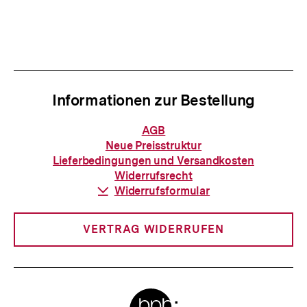
Vorherigen
Nächs
Karussellinhalt
von
Inhalt
Inhalt
anzeigen
anzei
Informationen zur Bestellung
Informationen
AGB
zur
Neue Preisstruktur
Bestellung
Lieferbedingungen und Versandkosten
Widerrufsrecht
Download-
Widerrufsformular
Link:
VERTRAG WIDERRUFEN
Meta-