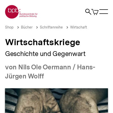
Direkt
Zur Startseite der bpb
zum
0
Artikel
Sho
Seiteninhalt
im
Naviga
Suche
springen
War
öffne
öffnen
öff
Pfadnavigation
Wirtschaftskriege
Brotkrümelnavigation
Shop
Bücher
Schriftenreihe
Wirtschaft
|
bpb.de
Wirtschaftskriege
Geschichte und Gegenwart
von Nils Ole Oermann / Hans-
Jürgen Wolff
Produktvorschau