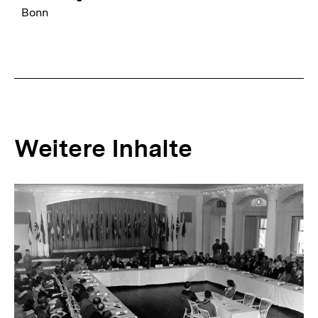
Bonn
Weitere Inhalte
Inhaltskarousell
Inhaltskarussell
für
überspringen
weitere
Inhalte