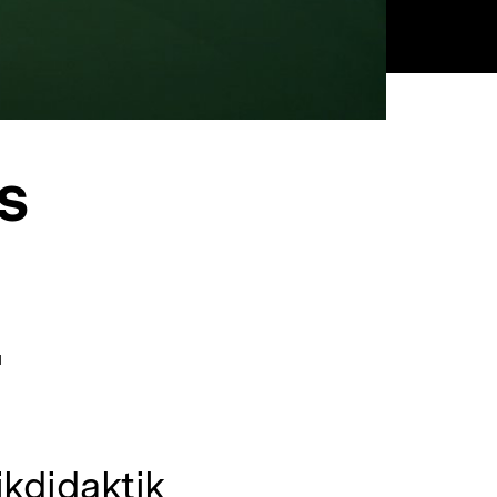
s
.
ikdidaktik