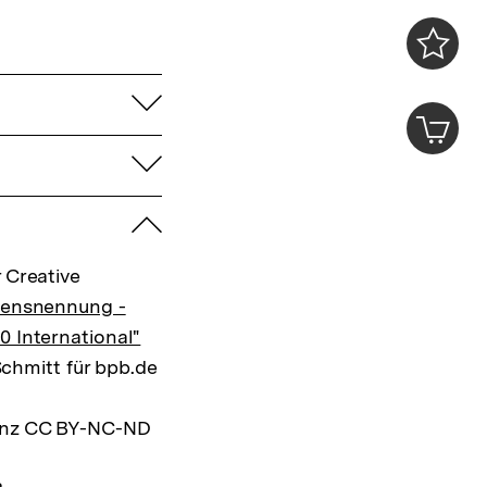
0
Merklist
aufklappen
ansehen
0
Artik
im
aufklappen
Shop-
Warenko
ansehen
zuklappen
 Creative
mensnennung -
0 International"
 Schmitt für bpb.de
zenz CC BY-NC-ND