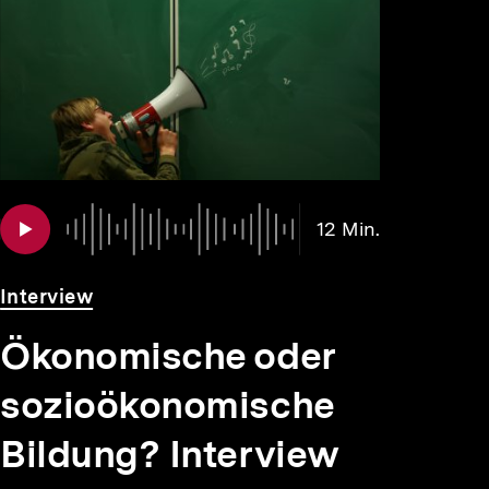
Audio
Dauer
12 Min.
12
Min.
Interview
Ökonomische oder
sozioökonomische
Bildung? Interview