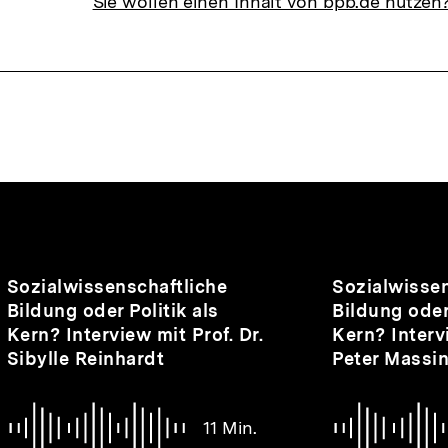
Sie wollen einen Inhalt von bpb.de nutzen
nhalte
Audio
Dauer
Audio
Dauer
Sozialwissenschaftliche
Sozialwissen
11
14
Bildung oder Politik als
Bildung oder 
Min.
Min.
Kern? Interview mit Prof. Dr.
Kern? Intervi
Sibylle Reinhardt
Peter Massi
11 Min.