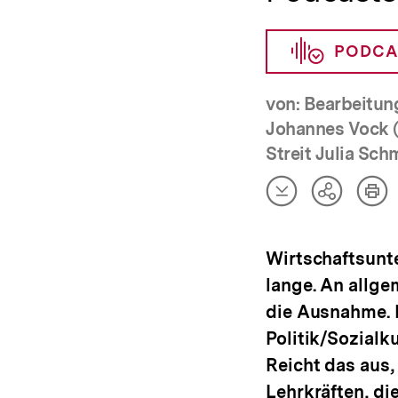
PODCA
von: Bearbeitun
Johannes Vock (
Streit Julia Sch
Artikel
Art
Teilen
herunterladen
dru
Optionen
anzeigen
Wirtschaftsunte
lange. An allge
die Ausnahme. 
Politik/Sozialk
Reicht das aus,
Lehrkräften, di