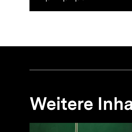
Weitere Inha
Inhaltskarousell
Inhaltskarussell
für
überspringen