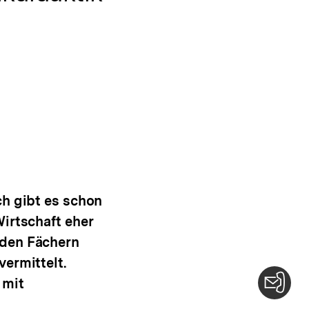
ch gibt es schon
irtschaft eher
 den Fächern
ermittelt.
 mit
Konta