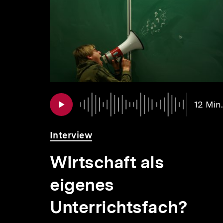
weitere
Inhalte
Audio
Dauer
11 Min.
12 Min.
11
Min.
Interview
tli
Wirtschaft als
eigenes
Unterrichtsfach?