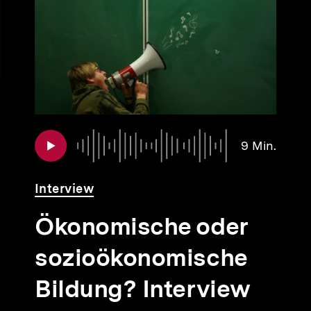
Audio
Dauer
Audio
Dauer
9 Min.
12
9
Min.
Min.
Interview
Ökonomische oder
sozioökonomische
Bildung? Interview