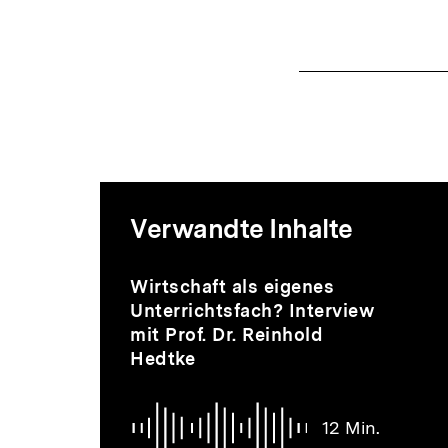
Mediatheksi
Verwandte Inhalte
zur
Inhaltskarussell
Audio
Dauer
Wirtschaft als eigenes
überspringen
12
Unterrichtsfach? Interview
Min.
mit Prof. Dr. Reinhold
Thematik
Hedtke
12 Min.