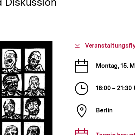
 Diskussion
Download-
Veranstaltungsfl
Link:
Datum
Montag, 15. M
der
Veranst
Uhrzeit
18:00 – 21:30
der
Veranst
Ort
Berlin
der
Veranst
Downlo