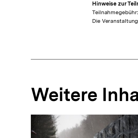
Hinweise zur Tei
Teilnahmegebühr:
Die Veranstaltung
Weitere Inha
Inhaltskarousell
Inhaltskarussell
für
überspringen
weitere
Inhalte