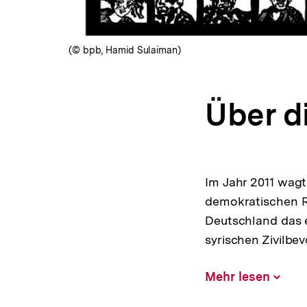
(© bpb, Hamid Sulaiman)
Über d
Im Jahr 2011 wag
demokratischen R
Deutschland das e
syrischen Zivilbe
Mehr lesen
Inhalt
aufklap