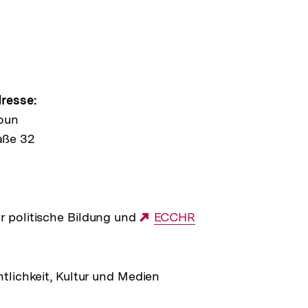
e
ltung
resse:
oun
aße 32
r politische Bildung und
Externer
ECCHR
Link:
ntlichkeit, Kultur und Medien