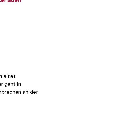
terladen
h einer
r geht in
erbrechen an der