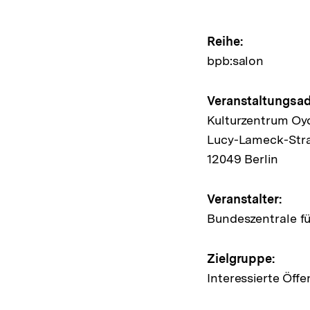
Hinweis
Reihe:
bpb:salon
zur
Veransta
Veranstaltungsad
Kulturzentrum Oy
Lucy-Lameck-Str
12049 Berlin
Veranstalter:
Bundeszentrale fü
Zielgruppe:
Interessierte Öffe