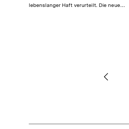
lebenslanger Haft verurteilt. Die neue…
ber.
1
/
2
Karussellinhalt
von
Vorheri
Inhalt
anzeige