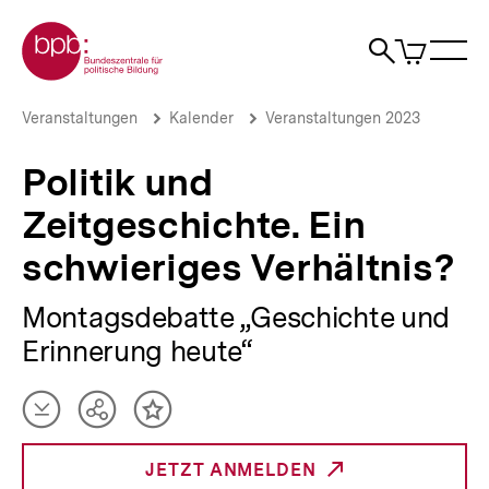
Direkt
Zur Startseite der bpb
zum
0
Artikel
Sho
Seiteninhalt
im
Naviga
Suche
springen
War
öffne
öffnen
öff
Pfadnavigation
Politik
Brotkrümelnavigation
Veranstaltungen
Kalender
Veranstaltungen 2023
und
Zeitgeschichte.
Politik und
Ein
schwieriges
Zeitgeschichte. Ein
Verhältnis?
|
schwieriges Verhältnis?
bpb.de
Montagsdebatte „Geschichte und
Erinnerung heute“
Artikel
Teilen
Inhalt
herunterladen
Optionen
merken
anzeigen
JETZT ANMELDEN
_INTERNER