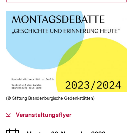
LINK:
(© Stiftung Brandenburgische Gedenkstätten)
Download-
Veranstaltungsflyer
Link:
Datum