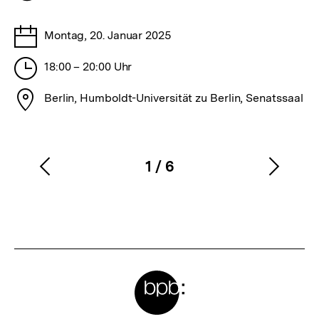
merken
Tage
Montag, 20. Januar 2025
Stunden
18:00 – 20:00 Uhr
Stadt
Berlin, Humboldt-Universität zu Berlin, Senatssaal
1
/
6
Vorherigen
Nächs
Karussellinhalt
von
Inhalt
Inhalt
anzeigen
anzei
Meta-
Links