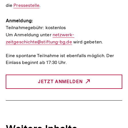
die
Interner
Pressestelle
.
Link:
Anmeldung:
Teilnahmegebühr: kostenlos
Um Anmeldung unter
E-
netzwerk-
zeitgeschichte@stiftung-bg.de
Mail
wird gebeten.
Link:
Eine spontane Teilnahme ist ebenfalls möglich. Der
Einlass beginnt ab 17:30 Uhr.
JETZT ANMELDEN
INTERNER
LINK: