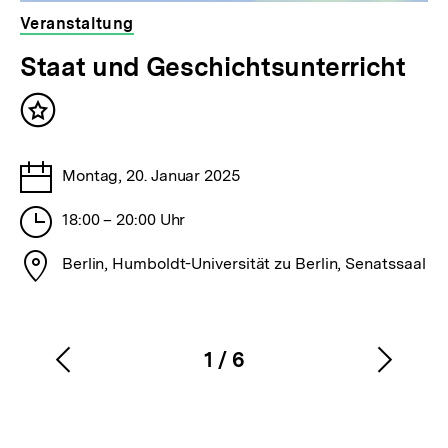
Veranstaltung
veranstaltet
Staat und Geschichtsunterricht
von
der
Inhalt
bpb
merken
Tage
Montag, 20. Januar 2025
Stunden
18:00 – 20:00 Uhr
Stadt
Berlin, Humboldt-Universität zu Berlin, Senatssaal
1
/
6
Vorherigen
Nächs
Karussellinhalt
von
Inhalt
Inhalt
anzeigen
anzei