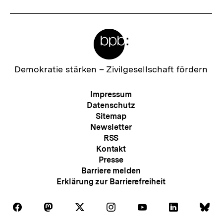
Meta-
Links
Zur
Demokratie stärken –
Zivilgesellschaft fördern
Startseite
der
Meta-
Impressum
bpb
Navigation
Datenschutz
Sitemap
Newsletter
RSS
Kontakt
Presse
Barriere melden
Erklärung zur Barrierefreiheit
Auf
Auf
Auf
Auf
Auf
Auf
Au
Folgen
Folgen
Folgen
Folgen
Folgen
Folgen
Fol
Facebook
Mastodon
X
Instagram
Youtube
LinkedIn
Bl