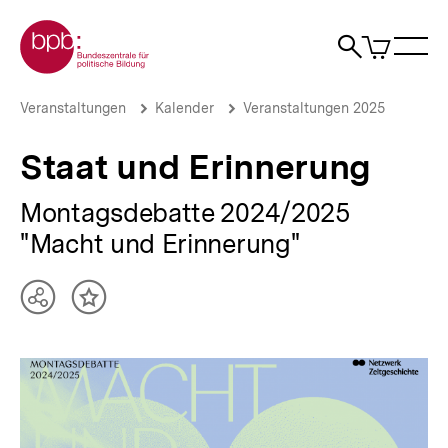
Direkt
Zur Startseite der bpb
zum
0
Artikel
Sho
Seiteninhalt
im
Naviga
Suche
springen
War
öffne
öffnen
öff
Pfadnavigation
Staat
Brotkrümelnavigation
Veranstaltungen
Kalender
Veranstaltungen 2025
und
Erinnerung
Staat und Erinnerung
|
bpb.de
Montagsdebatte 2024/2025
"Macht und Erinnerung"
Teilen
Inhalt
Optionen
merken
anzeigen