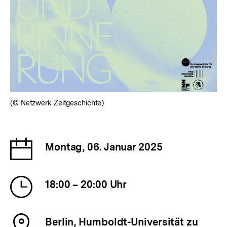
(© Netzwerk Zeitgeschichte)
Datum
Montag, 06. Januar 2025
der
Veranstaltung
Uhrzeit
18:00 – 20:00 Uhr
der
Veranstaltung
Ort
Berlin, Humboldt-Universität zu