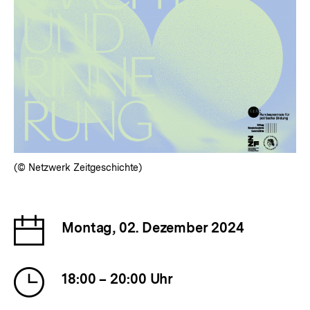
(© Netzwerk Zeitgeschichte)
Datum
Montag, 02. Dezember 2024
der
Veranstaltung
Uhrzeit
18:00 – 20:00 Uhr
der