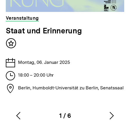
Veranstaltung
veranstaltet
Staat und Erinnerung
von
der
Inhalt
bpb
merken
Tage
Montag, 06. Januar 2025
Stunden
18:00 – 20:00 Uhr
Stadt
Berlin, Humboldt-Universität zu Berlin, Senatssaal
1
/
6
Vorherigen
Nächs
Karussellinhalt
von
Inhalt
Inhalt