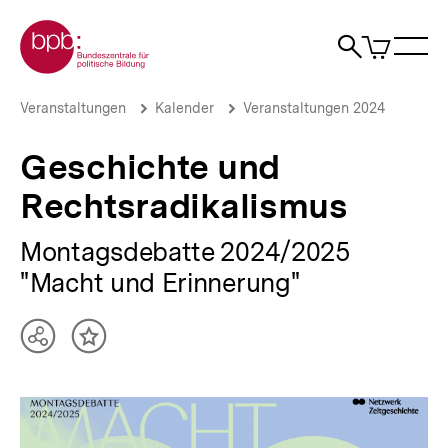
Direkt
Zur Startseite der bpb
zum
0
Artikel
Sho
Seiteninhalt
im
Naviga
Suche
springen
War
öffne
öffnen
öff
Pfadnavigation
Geschichte
Brotkrümelnavigation
Veranstaltungen
Kalender
Veranstaltungen 2024
und
Rechtsradikalismus
Geschichte und
|
bpb.de
Rechtsradikalismus
Montagsdebatte 2024/2025
"Macht und Erinnerung"
Teilen
Inhalt
Optionen
merken
anzeigen