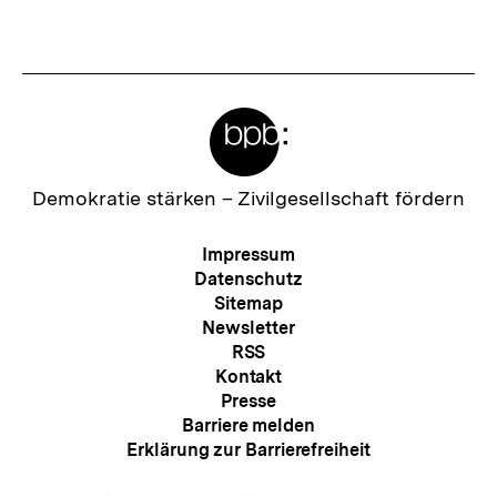
anzeigen
anzei
Meta-
Links
Zur
Demokratie stärken –
Zivilgesellschaft fördern
Startseite
der
Meta-
Impressum
bpb
Navigation
Datenschutz
Sitemap
Newsletter
RSS
Kontakt
Presse
Barriere melden
Erklärung zur Barrierefreiheit