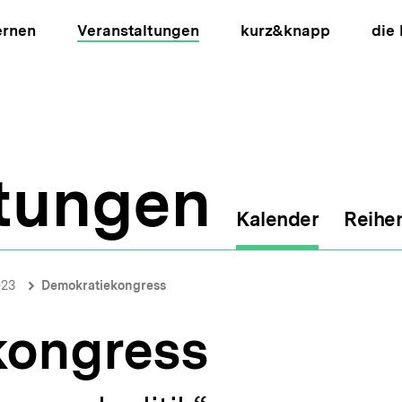
ernen
Veranstaltungen
kurz&knapp
die
ltungen
Kalender
Reihe
ion
023
Demokratiekongress
kongress