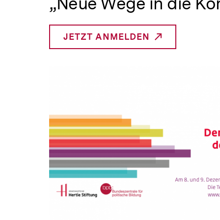
„Neue Wege in die Ko
a
t
i
o
JETZT ANMELDEN
_INTERNER
n
LINK: