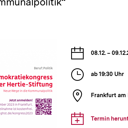
mmunalpolitik“
Datum
08.12. – 09.12
der
Veranst
Uhrzeit
ab 19:30 Uhr
der
Veranst
Ort
Frankfurt am
der
Veranst
Downlo
Termin herun
Link: