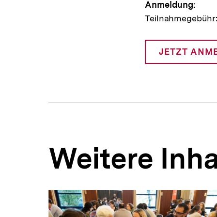
Anmeldung:
Teilnahmegebühr:
JETZT ANM
I
L
Weitere Inha
Inhaltskarousell
Inhaltskarussell
für
überspringen
weitere