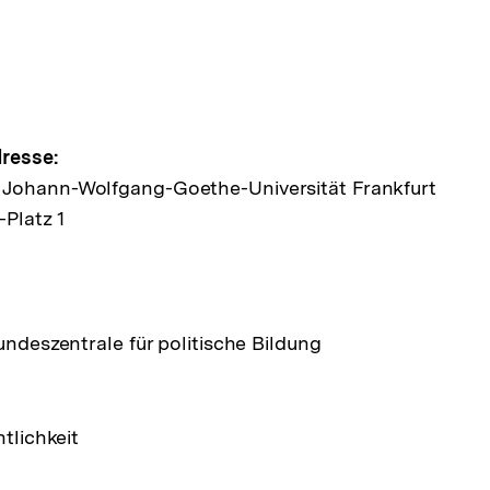
pen
e
resse:
Johann-Wolfgang-Goethe-Universität Frankfurt
Platz 1
ltung
undeszentrale für politische Bildung
ntlichkeit