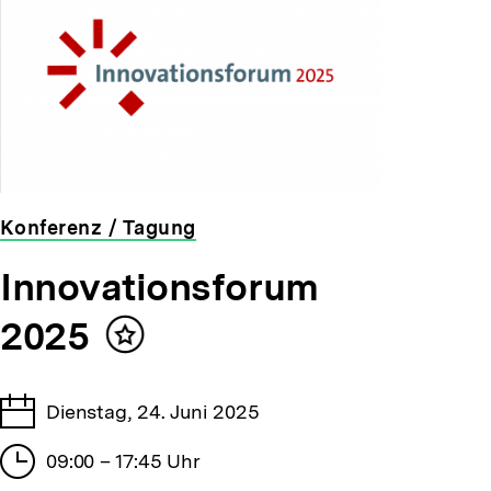
Konferenz / Tagung
veranstaltet
Innovationsforum
von
der
2025
bpb
Inhalt
merken
Tage
Dienstag, 24. Juni 2025
Stunden
09:00 – 17:45 Uhr