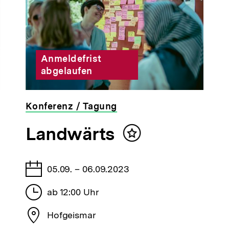
Anmeldefrist
abgelaufen
Konferenz / Tagung
veranstaltet
Landwärts
von
Inhalt
der
merken
bpb
Tage
05.09. – 06.09.2023
Stunden
ab 12:00 Uhr
Stadt
Hofgeismar