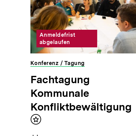
Inhalte
Anmeldefrist
abgelaufen
,00 €
Konferenz / Tagung
veranstaltet
Fachtagung
von
der
Kommunale
bpb
Konfliktbewältigung
von
Inhalt
r die
merken
abe.