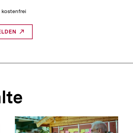
 kostenfrei
ELDEN
NTERNER
INK:
lte