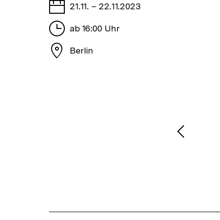
Tage
21.11. – 22.11.2023
Stunden
ab 16:00 Uhr
Stadt
Berlin
1
/
2
Karussellinhalt
von
Vorheri
Inhalt
anzeige