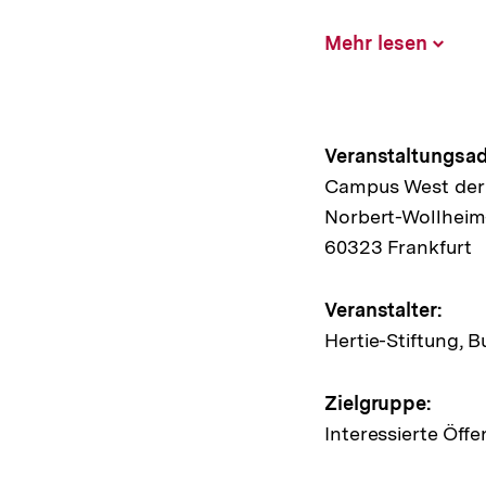
Mehr lesen
Inhalt
aufklap
Hinweis
Veranstaltungsad
Campus West der 
zur
Norbert-Wollheim-
Veransta
60323 Frankfurt
Veranstalter:
Hertie-Stiftung, B
Zielgruppe:
Interessierte Öffe