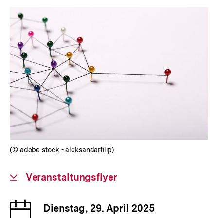
(© adobe stock - aleksandarfilip)
Download-
Veranstaltungsflyer
Link:
Datum
Dienstag, 29. April 2025