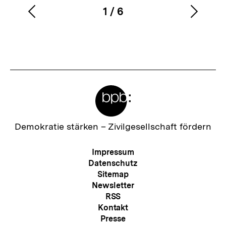
1
/
6
Vorherigen
Nächs
Karussellinhalt
von
Inhalt
Inhalt
anzeigen
anzei
Meta-
Links
Zur
Demokratie stärken –
Zivilgesellschaft fördern
Startseite
der
Meta-
Impressum
bpb
Navigation
Datenschutz
Sitemap
Newsletter
RSS
Kontakt
Presse