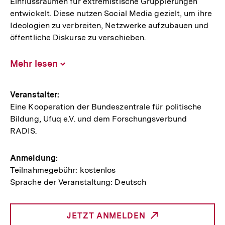
Einflussräumen für extremistische Gruppierungen
entwickelt. Diese nutzen Social Media gezielt, um ihre
Ideologien zu verbreiten, Netzwerke aufzubauen und
öffentliche Diskurse zu verschieben.
Mehr lesen
Inhalt
aufklappen
Hinweise
Veranstalter:
Eine Kooperation der Bundeszentrale für politische
zur
Bildung, Ufuq e.V. und dem Forschungsverbund
Veranstaltung
RADIS.
Anmeldung:
Teilnahmegebühr: kostenlos
Sprache der Veranstaltung: Deutsch
JETZT ANMELDEN
INTERNER