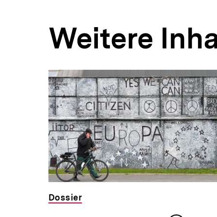
Weitere Inha
Inhaltskarousell
Inhaltskarussell
für
überspringen
weitere
Inhalte
Dossier