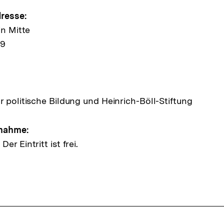
e
resse:
in Mitte
39
ltung
r politische Bildung und Heinrich-Böll-Stiftung
lnahme:
r Eintritt ist frei.