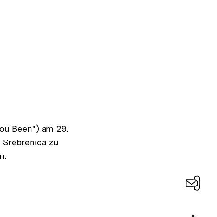
ou Been") am 29.
n Srebrenica zu
n.
Konta
0