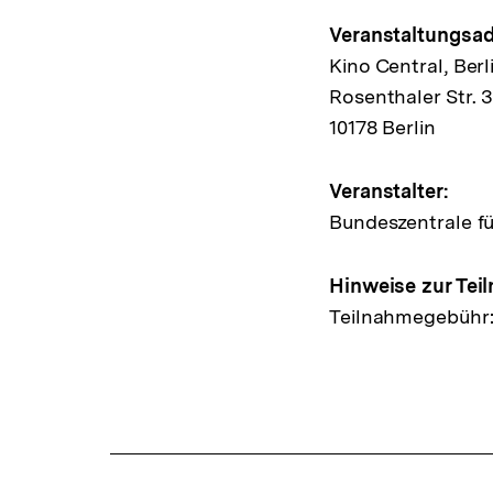
Hinweis
Veranstaltungsad
Kino Central, Berl
zur
Rosenthaler Str. 
Veransta
10178 Berlin
Veranstalter:
Bundeszentrale fü
Hinweise zur Tei
Teilnahmegebühr: De