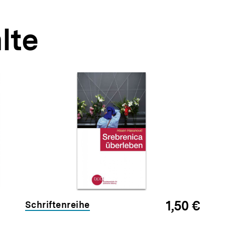
lte
1,50 €
Schriftenreihe