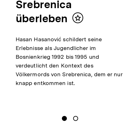
Srebrenica
überleben
Inhalt
merken
Hasan Hasanović schildert seine
Erlebnisse als Jugendlicher im
Bosnienkrieg 1992 bis 1995 und
verdeutlicht den Kontext des
Völkermords von Srebrenica, dem er nur
knapp entkommen ist.
gen
Springe zum Inhalt
1
(
Aktueller Inhalt
)
Springe zum Inhalt
2