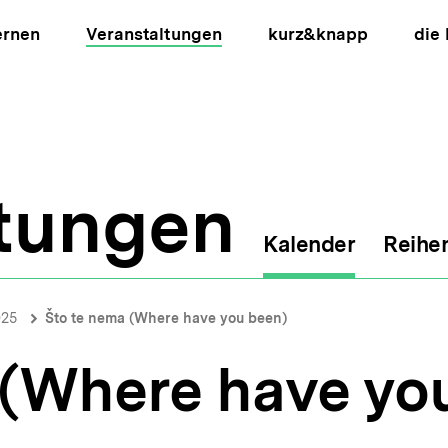
ernen
Veranstaltungen
kurz&knapp
die
ltungen
Kalender
Reihe
ion
025
Što te nema (Where have you been)
 (Where have yo