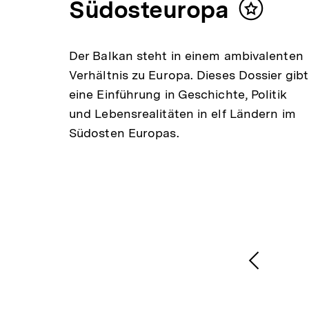
Südosteuropa
Inhalt
merken
Der Balkan steht in einem ambivalenten
Verhältnis zu Europa. Dieses Dossier gibt
eine Einführung in Geschichte, Politik
und Lebensrealitäten in elf Ländern im
Südosten Europas.
1
/
2
Karussellinhalt
von
Vorheri
Inhalt