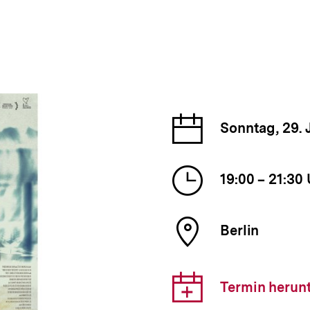
Datum
Sonntag, 29. 
der
Veranst
Uhrzeit
19:00 – 21:30
der
Veranst
Ort
Berlin
der
Veranst
Downlo
Termin herun
Link: