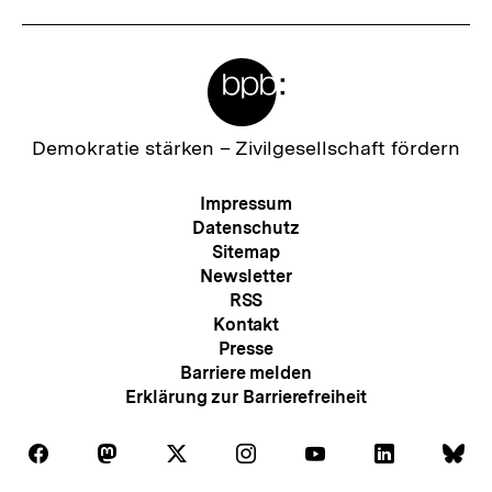
Meta-
Links
Zur
Demokratie stärken –
Zivilgesellschaft fördern
Startseite
der
Meta-
Impressum
bpb
Navigation
Datenschutz
Sitemap
Newsletter
RSS
Kontakt
Presse
Barriere melden
Erklärung zur Barrierefreiheit
Auf
Auf
Auf
Auf
Auf
Auf
Au
Folgen
Folgen
Folgen
Folgen
Folgen
Folgen
Fol
Facebook
Mastodon
X
Instagram
Youtube
LinkedIn
Bl
Sie
Sie
Sie
Sie
Sie
Sie
Sie