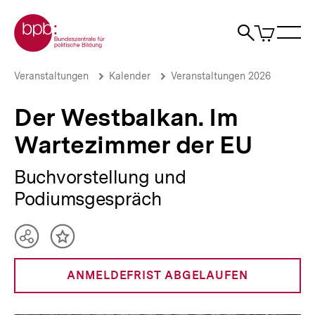
Direkt
Zur Startseite der bpb
zum
0
Artikel
Sho
Seiteninhalt
im
Naviga
Suche
springen
War
öffne
öffnen
öff
Pfadnavigation
Der
Brotkrümelnavigation
Veranstaltungen
Kalender
Veranstaltungen 2026
Westbalkan.
Im
Der Westbalkan. Im
Wartezimmer
der
Wartezimmer der EU
EU
|
bpb.de
Buchvorstellung und
Podiumsgespräch
Teilen
Inhalt
Optionen
merken
anzeigen
ANMELDEFRIST ABGELAUFEN