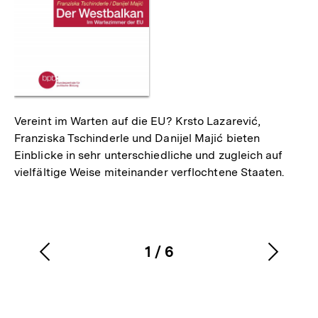
Vereint im Warten auf die EU? Krsto Lazarević,
Franziska Tschinderle und Danijel Majić bieten
Einblicke in sehr unterschiedliche und zugleich auf
vielfältige Weise miteinander verflochtene Staaten.
1
/
6
Vorherigen
Nächs
Karussellinhalt
von
Inhalt
Inhalt
anzeigen
anzei