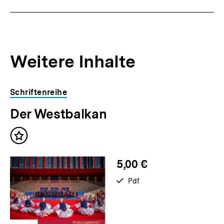
Weitere Inhalte
Inhaltskarousell
Inhaltskarussell
Schriftenreihe
für
überspringen
Der Westbalkan
weitere
Inhalte
Inhalt
merken
5,00 €
verfügbar
Pdf
als