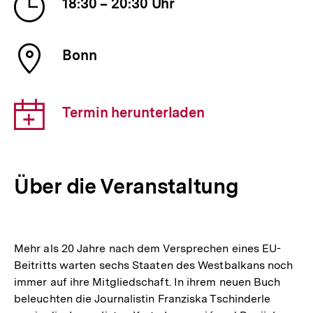
Uhrzeit
18:30 – 20:30 Uhr
der
Veranstaltung
Ort
Bonn
der
Veranstaltung
Download-
Termin herunterladen
Link:
Über die Veranstaltung
Mehr als 20 Jahre nach dem Versprechen eines EU-
Beitritts warten sechs Staaten des Westbalkans noch
immer auf ihre Mitgliedschaft. In ihrem neuen Buch
beleuchten die Journalistin Franziska Tschinderle