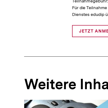
Teilnahmegebühr:
Für die Teilnahme
Dienstes edudip ü
JETZT ANM
I
L
Weitere Inha
Inhaltskarousell
Inhaltskarussell
für
überspringen