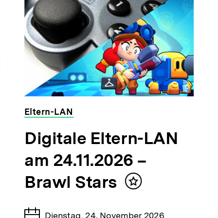
Eltern-LAN
veranstaltet
Digitale Eltern-LAN
von
der
am 24.11.2026 –
bpb
Brawl Stars
Inhalt
merken
Tage
Dienstag, 24. November 2026