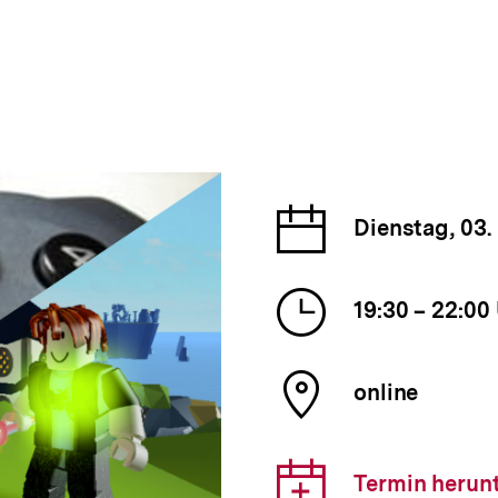
Datum
Dienstag, 03
der
Veranst
Uhrzeit
19:30 – 22:00
der
Veranst
Ort
online
der
Veranst
Downlo
Termin herun