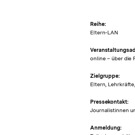
Hinweis
Reihe:
Eltern-LAN
zur
Veransta
Veranstaltungsad
online – über die
Zielgruppe:
Eltern, Lehrkräft
Pressekontakt:
Journalistinnen u
Anmeldung: