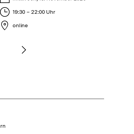
Stunden
19:30 – 22:00 Uhr
Stadt
online
Nächsten
Inhalt
anzeigen
ern