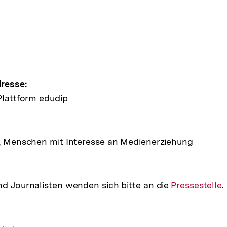
e
ltung
resse:
 Plattform edudip
e, Menschen mit Interesse an Medienerziehung
nd Journalisten wenden sich bitte an die
Interner
Pressestelle
.
Link: