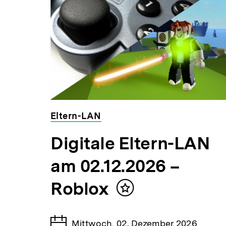
weitere
Inhalte
nde
Eltern-LAN
veranstaltet
Digitale Eltern-LAN
von
der
am 02.12.2026 –
bpb
Roblox
Inhalt
merken
d
Tage
nd –
Mittwoch, 02. Dezember 2026