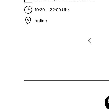
Stunden
19:30 – 22:00 Uhr
Stadt
online
1
/
2
Karussellinhalt
von
Vorheri
Inhalt
anzeige
Meta-