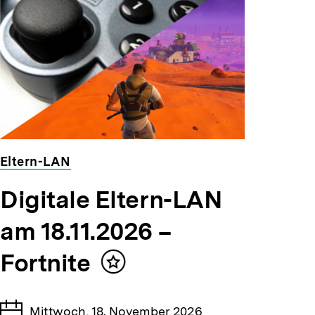
Eltern-LAN
veranstaltet
Digitale Eltern-LAN
von
der
am 18.11.2026 –
bpb
Fortnite
Inhalt
merken
Tage
Mittwoch, 18. November 2026