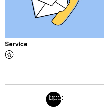
r
I
n
h
a
l
N
Service
t
ä
:
Inhalt
c
merken
h
s
t
e
Meta-
r
Links
I