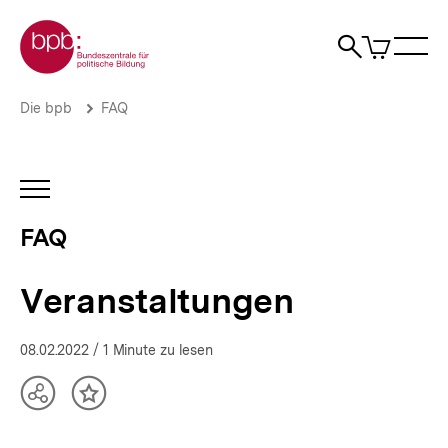
Direkt
Zur Startseite der bpb
zum
0
Artikel
Sho
Seiteninhalt
im
Naviga
Suche
springen
War
öffne
öffnen
öff
Pfadnavigation
Veranstaltungen
Brotkrümelnavigation
Die bpb
FAQ
|
Wieso,
weshalb,
warum?
INHALTSNAVIGATION
|
ÖFFNEN
bpb.de
FAQ
Veranstaltungen
08.02.2022
/ 1 Minute zu lesen
Teilen
Inhalt
Optionen
merken
anzeigen