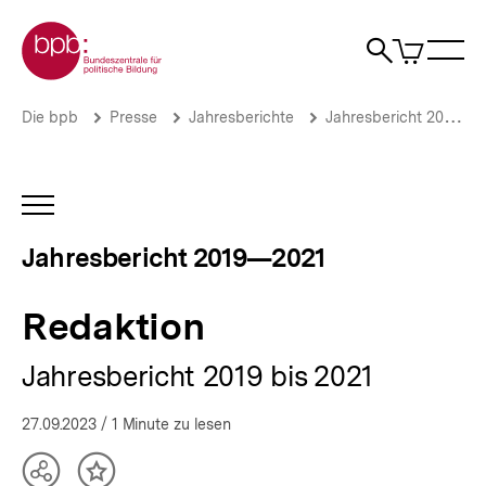
Direkt
Zur Startseite der bpb
zum
0
Artikel
Sho
Seiteninhalt
im
Naviga
Suche
springen
War
öffne
öffnen
öff
Pfadnavigation
Redaktion
Brotkrümelnavigation
Die bpb
Presse
Jahresberichte
Jahresbericht 2019—2021
|
Jahresbericht
2019
—
INHALTSNAVIGATION
2021
ÖFFNEN
|
Jahresbericht 2019—2021
bpb.de
Redaktion
Jahresbericht 2019 bis 2021
27.09.2023
/ 1 Minute zu lesen
Teilen
Inhalt