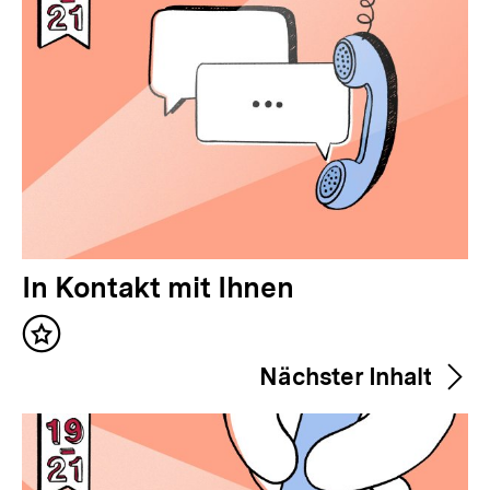
V
In Kontakt mit Ihnen
o
Inhalt
r
merken
Nächster Inhalt
h
e
r