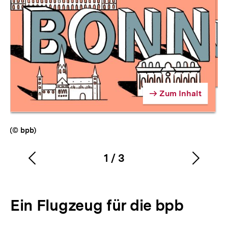
Zum Inhalt
Zum Inhalt
Zum Inhalt
(© bpb)
1
/
3
Vorherigen
Nächs
Karussellinhalt
von
Inhalt
Inhalt
anzeigen
anzei
Ein Flugzeug für die bpb