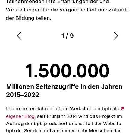
Teilnehmenden ihre Erfahrungen der und
Vorstellungen für die Vergangenheit und Zukunft
der Bildung teilen.
1
/
9
Vorherigen
Nächs
Karussellinhalt
von
Inhalt
Inhalt
anzeigen
anzei
1.500.000
Millionen Seitenzugriffe in den Jahren
2015–2022
In den ersten Jahren lief die Werkstatt der bpb als
Ext
eigener Blog
, seit Frühjahr 2014 wird das Projekt im
Link
Auftrag der bpb produziert und ist Teil der Website
bpb.de. Seitdem nutzen immer mehr Menschen das