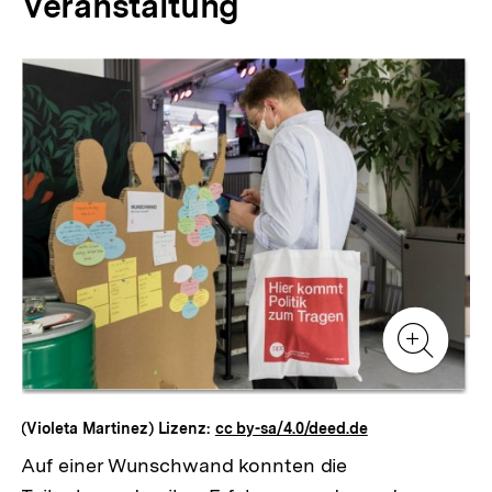
Veranstaltung
Inhaltskarussell
überspringen
Zur
Zur
Galerieansicht
Gale
Zur
Gale
(Violeta Martinez) Lizenz:
cc by-sa/4.0/deed.de
Auf einer Wunschwand konnten die