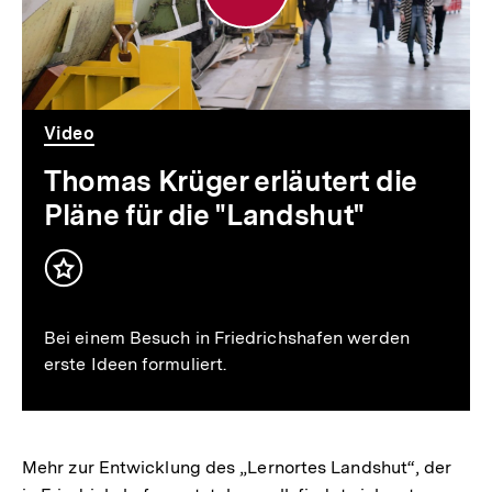
die
Pläne
für
die
Video
"Landshut"
Thomas Krüger erläutert die
Pläne für die "Landshut"
Inhalt
merken
Bei einem Besuch in Friedrichshafen werden
erste Ideen formuliert.
Mehr zur Entwicklung des „Lernortes Landshut“, der