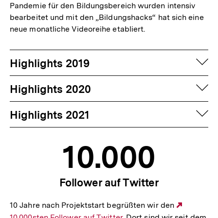
Pandemie für den Bildungsbereich wurden intensiv
bearbeitet und mit den „Bildungshacks“ hat sich eine
neue monatliche Videoreihe etabliert.
auf
Highlights 2019
auf
Highlights 2020
auf
Highlights 2021
10.000
Follower auf Twitter
10 Jahre nach Projektstart begrüßten wir den
Externer
10.000sten Follower auf Twitter
. Dort sind wir seit dem
Link: