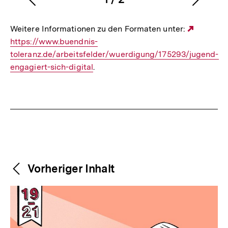
Vorherigen
Nächs
Karussellinhalt
von
Inhalt
Inhalt
Weitere Informationen zu den Formaten unter:
Externe
anzeigen
anzei
https://www.buendnis-
Link:
toleranz.de/arbeitsfelder/wuerdigung/175293/jugend-
engagiert-sich-digital
.
Fussnoten
Weitere
Content-
Vorheriger Inhalt
Navigation
Inhalte