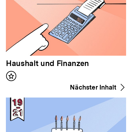
V
Haushalt und Finanzen
o
Inhalt
r
merken
Nächster Inhalt
h
e
r
i
g