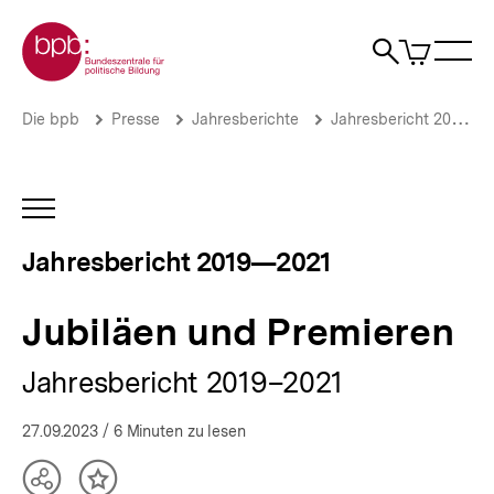
Direkt
Zur Startseite der bpb
zum
0
Artikel
Sho
Seiteninhalt
im
Naviga
Suche
springen
War
öffne
öffnen
öff
Pfadnavigation
Jubiläen
Brotkrümelnavigation
Die bpb
Presse
Jahresberichte
Jahresbericht 2019—2021
und
Premieren
|
Jahresbericht
INHALTSNAVIGATION
2019
ÖFFNEN
—
Jahresbericht 2019—2021
2021
|
bpb.de
Jubiläen und Premieren
Jahresbericht 2019–2021
27.09.2023
/ 6 Minuten zu lesen
Teilen
Inhalt