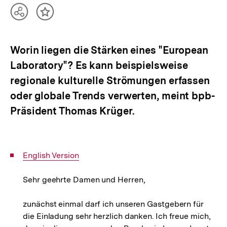
Teilen
Inhalt
Optionen
merken
anzeigen
Worin liegen die Stärken eines "European
Laboratory"? Es kann beispielsweise
regionale kulturelle Strömungen erfassen
oder globale Trends verwerten, meint bpb-
Präsident Thomas Krüger.
Interner
English Version
Link:
Sehr geehrte Damen und Herren,
zunächst einmal darf ich unseren Gastgebern für
die Einladung sehr herzlich danken. Ich freue mich,