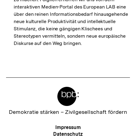
interaktiven Medien-Portal des European LAB eine
über den reinen Informationsbedarf hinausgehende
neue kulturelle Produktivität und intellektuelle
Stimulanz, die keine gängigen Klischees und
Stereotypen vermitteln, sondern neue europäische
Diskurse auf den Weg bringen.
Fussnoten
Meta-
Links
Zur
Demokratie stärken –
Zivilgesellschaft fördern
Startseite
der
Meta-
Impressum
bpb
Navigation
Datenschutz