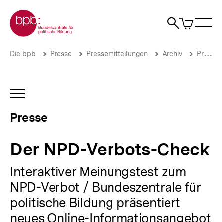
Direkt
Zur Startseite der bpb
zum
0
Artikel
Sho
Seiteninhalt
im
Naviga
Suche
springen
War
öffne
öffnen
öff
Pfadnavigation
Der
Brotkrümelnavigation
Die bpb
Presse
Pressemitteilungen
Archiv
Pressemitteilungen 2013
NPD-
Verbots-
Check
|
INHALTSNAVIGATION
Presse
ÖFFNEN
|
Presse
bpb.de
Der NPD-Verbots-Check
Interaktiver Meinungstest zum
NPD-Verbot / Bundeszentrale für
politische Bildung präsentiert
neues Online-Informationsangebot