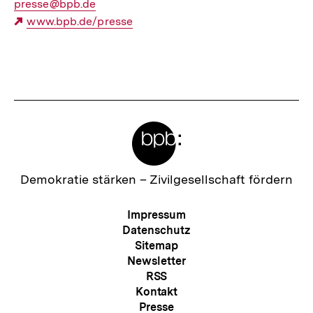
E-
presse@bpb.de
Mail
Externer
www.bpb.de/presse
Link:
Link:
Fussnoten
Meta-
Links
Zur
Demokratie stärken –
Zivilgesellschaft fördern
Startseite
der
Meta-
Impressum
bpb
Navigation
Datenschutz
Sitemap
Newsletter
RSS
Kontakt
Presse