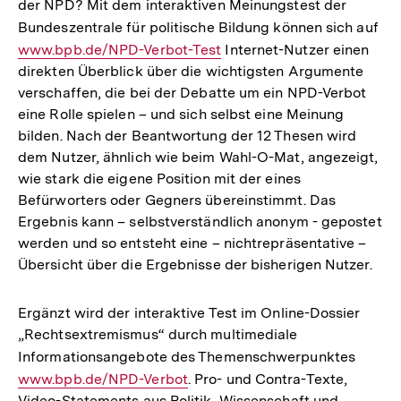
der NPD? Mit dem interaktiven Meinungstest der
Bundeszentrale für politische Bildung können sich auf
Int
www.bpb.de/NPD-Verbot-Test
Internet-Nutzer einen
Lin
direkten Überblick über die wichtigsten Argumente
verschaffen, die bei der Debatte um ein NPD-Verbot
eine Rolle spielen – und sich selbst eine Meinung
bilden. Nach der Beantwortung der 12 Thesen wird
dem Nutzer, ähnlich wie beim Wahl-O-Mat, angezeigt,
wie stark die eigene Position mit der eines
Befürworters oder Gegners übereinstimmt. Das
Ergebnis kann – selbstverständlich anonym - gepostet
werden und so entsteht eine – nichtrepräsentative –
Übersicht über die Ergebnisse der bisherigen Nutzer.
Ergänzt wird der interaktive Test im Online-Dossier
„Rechtsextremismus“ durch multimediale
Informationsangebote des Themenschwerpunktes
Intern
www.bpb.de/NPD-Verbot
. Pro- und Contra-Texte,
Link:
Video-Statements aus Politik, Wissenschaft und