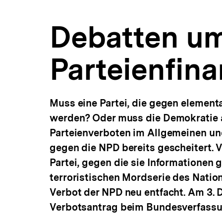
bpb.de
a
t
Debatten u
i
o
n
Parteienfin
Muss eine Partei, die gegen elemen
werden? Oder muss die Demokratie au
Parteienverboten im Allgemeinen un
gegen die NPD bereits gescheitert. V
Partei, gegen die sie Informationen
terroristischen Mordserie des Natio
Verbot der NPD neu entfacht. Am 3. 
Verbotsantrag beim Bundesverfassun