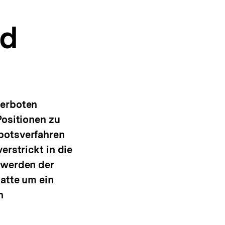
nd
verboten
Positionen zu
botsverfahren
erstrickt in die
twerden der
atte um ein
n