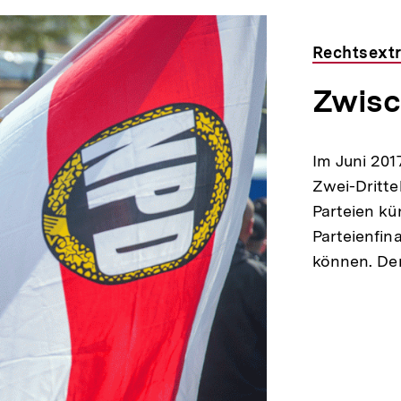
Rechtsext
Zwisc
Im Juni 201
Zwei-Dritte
Parteien kü
Parteienfi
können. De