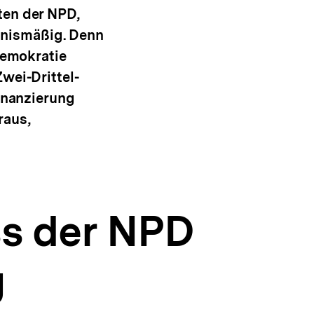
ten der NPD,
ltnismäßig. Denn
Demokratie
wei-Drittel-
finanzierung
raus,
s der NPD
g