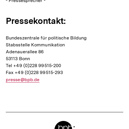
- Pressesprecher -
Pressekontakt:
Bundeszentrale für politische Bildung
Stabsstelle Kommunikation
Adenauerallee 86
53113 Bonn
Tel +49 (0)228 99515-200
Fax +49 (0)228 99515-293
E-
presse@bpb.de
Mail
Link:
Fussnoten
Meta-