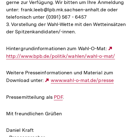
gerne zur Verfügung. Wir bitten um Ihre Anmeldung
unter: frank.leeb@lpb.mk.sachsen-anhalt.de oder
telefonisch unter (0391) 567 - 6457
3. Vorstellung der Wahl-Wette mit den Wetteinsätzen
der Spitzenkandidaten/-innen.
Hintergrundinformationen zum Wahl-O-Mat:
Externer
http://www.bpb.de/politik/wahlen/wahl-o-mat/
Link:
Weitere Presseinformationen und Material zum
Download unter:
Externer
www.wahl-o-mat.de/presse
Link:
Pressemitteilung als
Interner
PDF
.
Link:
Mit freundlichen Grüßen
Daniel Kraft