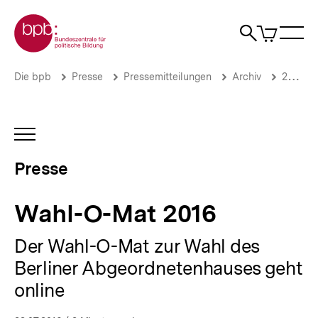
Direkt
Zur Startseite der bpb
zum
0
Artikel
Sho
Seiteninhalt
im
Naviga
Suche
springen
War
öffne
öffnen
öff
Pfadnavigation
Wahl-
Brotkrümelnavigation
Die bpb
Presse
Pressemitteilungen
Archiv
2016
O-
Mat
2016
|
INHALTSNAVIGATION
Presse
ÖFFNEN
|
Presse
bpb.de
Wahl-O-Mat 2016
Der Wahl-O-Mat zur Wahl des
Berliner Abgeordnetenhauses geht
online