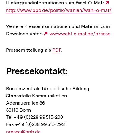
Hintergrundinformationen zum Wahl-O-Mat:
Externer
http://www.bpb.de/politik/wahlen/wahl-o-mat/
Link:
Weitere Presseinformationen und Material zum
Download unter:
Externer
www.wahl-o-mat.de/presse
Link:
Pressemitteilung als
Interner
PDF
.
Link:
Pressekontakt:
Bundeszentrale für politische Bildung
Stabsstelle Kommunikation
Adenauerallee 86
53113 Bonn
Tel +49 (0)228 99515-200
Fax +49 (0)228 99515-293
E-
presse@bpb.de