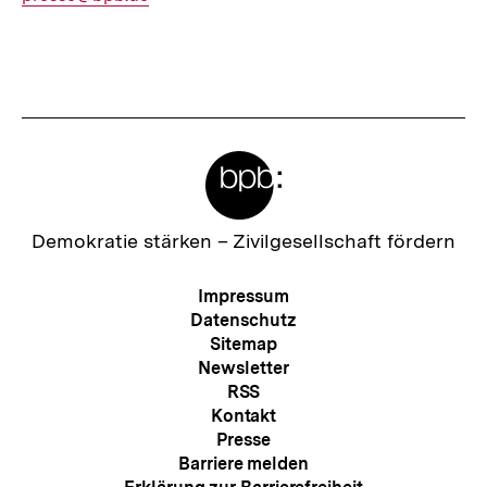
Mail
Link:
Fussnoten
Meta-
Links
Zur
Demokratie stärken –
Zivilgesellschaft fördern
Startseite
der
Meta-
Impressum
bpb
Navigation
Datenschutz
Sitemap
Newsletter
RSS
Kontakt
Presse
Barriere melden