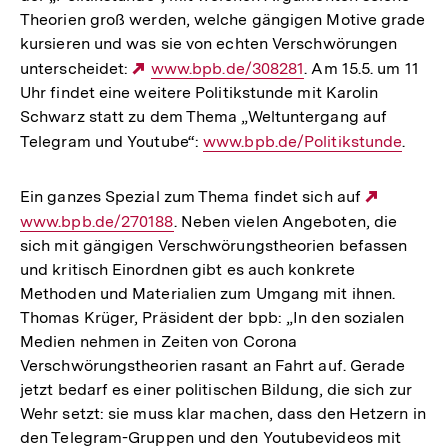
Theorien groß werden, welche gängigen Motive grade
kursieren und was sie von echten Verschwörungen
unterscheidet:
Externer
www.bpb.de/308281
. Am 15.5. um 11
Uhr findet eine weitere Politikstunde mit Karolin
Link:
Schwarz statt zu dem Thema „Weltuntergang auf
Telegram und Youtube“:
Interner
www.bpb.de/Politikstunde
.
Link:
Ein ganzes Spezial zum Thema findet sich auf
Externe
www.bpb.de/270188
. Neben vielen Angeboten, die
Link:
sich mit gängigen Verschwörungstheorien befassen
und kritisch Einordnen gibt es auch konkrete
Methoden und Materialien zum Umgang mit ihnen.
Thomas Krüger, Präsident der bpb: „In den sozialen
Medien nehmen in Zeiten von Corona
Verschwörungstheorien rasant an Fahrt auf. Gerade
jetzt bedarf es einer politischen Bildung, die sich zur
Wehr setzt: sie muss klar machen, dass den Hetzern in
den Telegram-Gruppen und den Youtubevideos mit