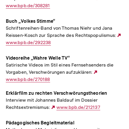
www.bpb.de/308281
Link:
Buch „Volkes Stimme“
Schriftenreihen-Band von Thomas Niehr und Jana
Reissen-Kosch zur Sprache des Rechtspopulismus:
Ex
www.bpb.de/292238
Lin
Videoreihe „Wahre Welle TV“
Satirische Videos im Stil eines Fernsehsenders die
Vorgaben, Verschwörungen aufzuklären:
Externer
www.bpb.de/270188
Link:
Erklärfilm zu rechten Verschwörungstheorien
Interview mit Johannes Baldauf im Dossier
Rechtsextremismus:
Externer
www.bpb.de/212137
Link:
Pädagogisches Begleitmaterial