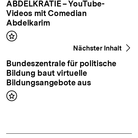
Inhalte
V
ABDELKRATIE – YouTube-
o
Videos mit Comedian
r
Abdelkarim
h
Inhalt
e
merken
Nächster Inhalt
r
i
N
Bundeszentrale für politische
g
ä
Bildung baut virtuelle
e
c
Bildungsangebote aus
r
h
I
Inhalt
s
merken
n
t
h
e
a
r
l