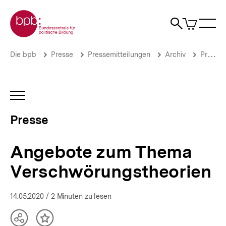
Direkt
Zur Startseite der bpb
zum
0
Artikel
Sho
Seiteninhalt
im
Naviga
Suche
springen
War
öffne
öffnen
öff
Pfadnavigation
Angebote
Brotkrümelnavigation
Die bpb
Presse
Pressemitteilungen
Archiv
Pressemitteilungen 2020
zum
Thema
Verschwörungstheorien
|
INHALTSNAVIGATION
Presse
ÖFFNEN
|
Presse
bpb.de
Angebote zum Thema
Verschwörungstheorien
14.05.2020
/ 2 Minuten zu lesen
Teilen
Inhalt