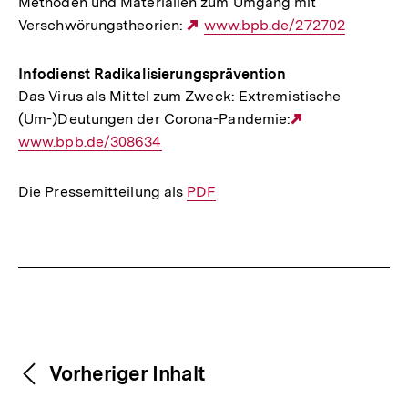
Methoden und Materialien zum Umgang mit
Verschwörungstheorien:
Externer
www.bpb.de/272702
Link:
Infodienst Radikalisierungsprävention
Das Virus als Mittel zum Zweck: Extremistische
(Um-)Deutungen der Corona-Pandemie:
Externer
www.bpb.de/308634
Link:
Die Pressemitteilung als
Interner
PDF
Link:
Fussnoten
Weitere
Content-
Vorheriger Inhalt
Navigation