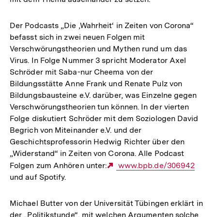
Der Podcasts „Die ‚Wahrheit‘ in Zeiten von Corona“
befasst sich in zwei neuen Folgen mit
Verschwörungstheorien und Mythen rund um das
Virus. In Folge Nummer 3 spricht Moderator Axel
Schröder mit Saba-nur Cheema von der
Bildungsstätte Anne Frank und Renate Pulz von
Bildungsbausteine e.V. darüber, was Einzelne gegen
Verschwörungstheorien tun können. In der vierten
Folge diskutiert Schröder mit dem Soziologen David
Begrich von Miteinander e.V. und der
Geschichtsprofessorin Hedwig Richter über den
„Widerstand“ in Zeiten von Corona. Alle Podcast
Folgen zum Anhören unter:
Externer
www.bpb.de/306942
und auf Spotify.
Link:
Michael Butter von der Universität Tübingen erklärt in
der „Politikstunde“, mit welchen Argumenten solche