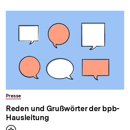
Inhaltskarousell
Inhaltskarussell
für
überspringen
weitere
Inhalte
Presse
Reden und Grußwörter der bpb-
Hausleitung