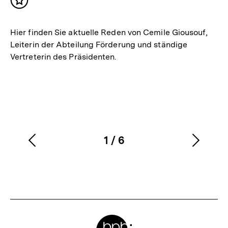
Inhalt
merken
Hier finden Sie aktuelle Reden von Cemile Giousouf,
Leiterin der Abteilung Förderung und ständige
Vertreterin des Präsidenten.
1
/
6
Vorherigen
Nächs
Karussellinhalt
von
Inhalt
Inhalt
anzeigen
anzei
Meta-