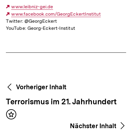
Link:
Externer
www.leibniz-gei.de
Link:
Externer
www.facebook.com/GeorgEckertInstitut
Twitter: @GeorgEckert
Link:
YouTube: Georg-Eckert-Institut
Fussnoten
Weitere
Content-
Vorheriger Inhalt
Navigation
Inhalte
V
Terrorismus im 21. Jahrhundert
o
Inhalt
r
merken
Nächster Inhalt
h