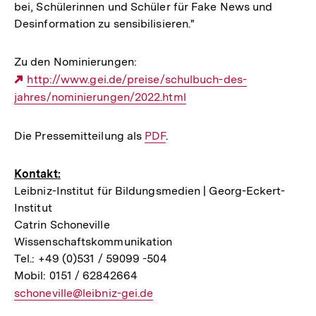
bei, Schülerinnen und Schüler für Fake News und
Desinformation zu sensibilisieren."
Zu den Nominierungen:
Externer
http://www.gei.de/preise/schulbuch-des-
jahres/nominierungen/2022.html
Link:
Die Pressemitteilung als
Interner
PDF
.
Link:
Kontakt:
Leibniz-Institut für Bildungsmedien | Georg-Eckert-
Institut
Catrin Schoneville
Wissenschaftskommunikation
Tel.: +49 (0)531 / 59099 -504
Mobil: 0151 / 62842664
E-
schoneville@leibniz-gei.de
Mail