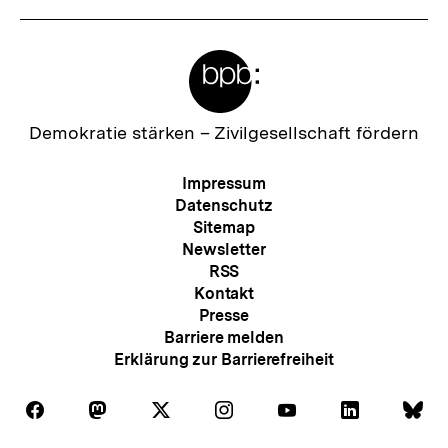
Meta-
Links
Zur
Demokratie stärken –
Zivilgesellschaft fördern
Startseite
der
Meta-
Impressum
bpb
Navigation
Datenschutz
Sitemap
Newsletter
RSS
Kontakt
Presse
Barriere melden
Erklärung zur Barrierefreiheit
Auf
Auf
Auf
Auf
Auf
Auf
Au
Folgen
Folgen
Folgen
Folgen
Folgen
Folgen
Fol
Facebook
Mastodon
X
Instagram
Youtube
LinkedIn
Bl
Sie
Sie
Sie
Sie
Sie
Sie
Sie