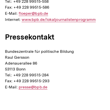
Tel.: +49 228 99515-558
Fax: +49 228 99515-586
E-Mail:
E-
floeper@bpb.de
Internet:
Mail
Interner
www.bpb.de/lokaljournalistenprogramm
Link:
Link:
Pressekontakt
Bundeszentrale für politische Bildung
Raul Gersson
Adenauerallee 86
53113 Bonn
Tel.: +49 228 99515-284
Fax: +49 228 99515-293
E-Mail:
E-
presse@bpb.de
Mail
Fussnoten
Link: