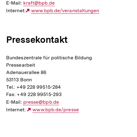
E-Mail:
E-
kraft@bpb.de
Internet:
Mail
Externer
www.bpb.de/veranstaltungen
Link:
Link:
Pressekontakt
Bundeszentrale für politische Bildung
Pressearbeit
Adenauerallee 86
53113 Bonn
Tel.: +49 228 99515-284
Fax: +49 228 99515-293
E-Mail:
E-
presse@bpb.de
Internet:
Mail
Externer
www.bpb.de/presse
Link:
Link:
Fussnoten