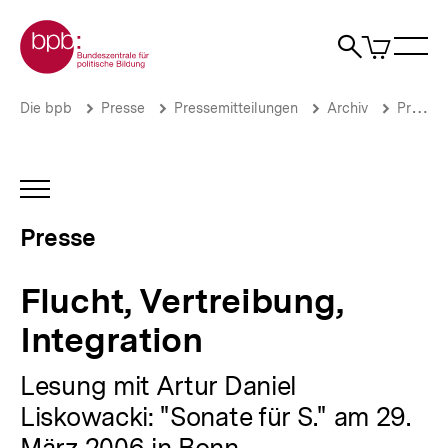
Direkt
Zur Startseite der bpb
zum
0
Artikel
Sho
Seiteninhalt
im
Naviga
Suche
springen
War
öffne
öffnen
öff
Pfadnavigation
Flucht,
Brotkrümelnavigation
Die bpb
Presse
Pressemitteilungen
Archiv
Pressemitteilungen 2006
Vertreibung,
Integration
|
Presse
INHALTSNAVIGATION
|
ÖFFNEN
bpb.de
Presse
Flucht, Vertreibung,
Integration
Lesung mit Artur Daniel
Liskowacki: "Sonate für S." am 29.
März 2006 in Bonn