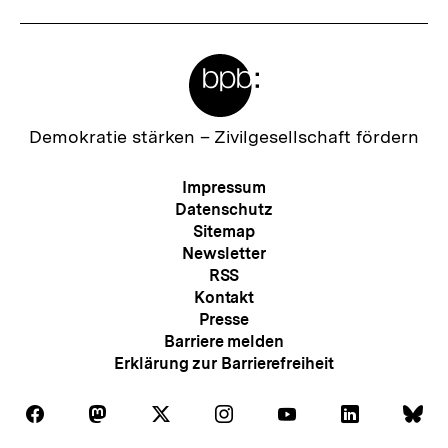
Meta-
Links
Zur
Demokratie stärken –
Zivilgesellschaft fördern
Startseite
der
Meta-
Impressum
bpb
Navigation
Datenschutz
Sitemap
Newsletter
RSS
Kontakt
Presse
Barriere melden
Erklärung zur Barrierefreiheit
Auf
Auf
Auf
Auf
Auf
Auf
Au
Folgen
Folgen
Folgen
Folgen
Folgen
Folgen
Fol
Facebook
Mastodon
X
Instagram
Youtube
LinkedIn
Bl
Sie
Sie
Sie
Sie
Sie
Sie
Sie