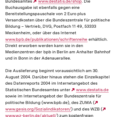
Bundesamtes
Externer
www.destatis.de/shop
. Die
Buchausgabe ist ebenfalls gegen eine
Link:
Bereitstellungspauschale von 2 Euro plus
Versandkosten über die Bundeszentrale für politische
Bildung – Vertrieb, DVG, Postfach 11 49, 53333
Meckenheim, oder über das Internet
Interner
www.bpb.de/publikationen/schriftenreihe
Link:
erhältlich.
Direkt erworben werden kann sie in den
Medienzentren der bpb in Berlin am Anhalter Bahnhof
und in Bonn in der Adenauerallee.
Die Auslieferung beginnt voraussichtlich am 30.
August 2004. Darüber hinaus stehen die Einzelkapitel
des Datenreports 2004 im Internetangebot des
Statistischen Bundesamtes unter
Externer
www.destatis.de
sowie im Internetangebot der Bundeszentrale für
Link:
politische Bildung (www.bpb.de), des ZUMA (
Externer
www.gesis.org/Sozialindikatoren/
) und des WZB (
Link:
Exte
www.wz-berlin.de/aktuell/
) zum kostenfreien
Link: