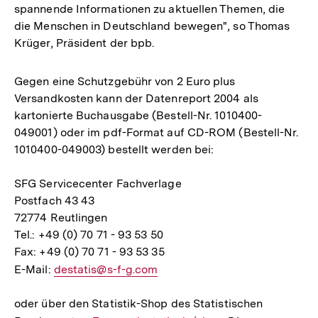
spannende Informationen zu aktuellen Themen, die
die Menschen in Deutschland bewegen", so Thomas
Krüger, Präsident der bpb.
Gegen eine Schutzgebühr von 2 Euro plus
Versandkosten kann der Datenreport 2004 als
kartonierte Buchausgabe (Bestell-Nr. 1010400-
049001) oder im pdf-Format auf CD-ROM (Bestell-Nr.
1010400-049003) bestellt werden bei:
SFG Servicecenter Fachverlage
Postfach 43 43
72774 Reutlingen
Tel.: +49 (0) 70 71 - 93 53 50
Fax: +49 (0) 70 71 - 93 53 35
E-Mail:
E-
destatis@s-f-g.com
Mail
oder über den Statistik-Shop des Statistischen
Link: