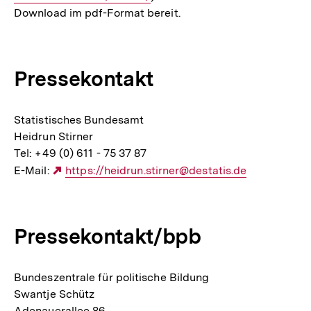
Download im pdf-Format bereit.
Pressekontakt
Statistisches Bundesamt
Heidrun Stirner
Tel: +49 (0) 611 - 75 37 87
E-Mail:
Externer
https://heidrun.stirner@destatis.de
Link:
Pressekontakt/bpb
Bundeszentrale für politische Bildung
Swantje Schütz
Adenauerallee 86