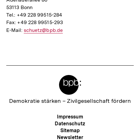
53113 Bonn
Tel.: +49 228 99515-284
Fax: +49 228 99515-293
E-Mail:
E-
schuetz@bpb.de
Mail
Fussnoten
Link:
Meta-
Links
Zur
Demokratie stärken –
Zivilgesellschaft fördern
Startseite
der
Meta-
Impressum
bpb
Navigation
Datenschutz
Sitemap
Newsletter