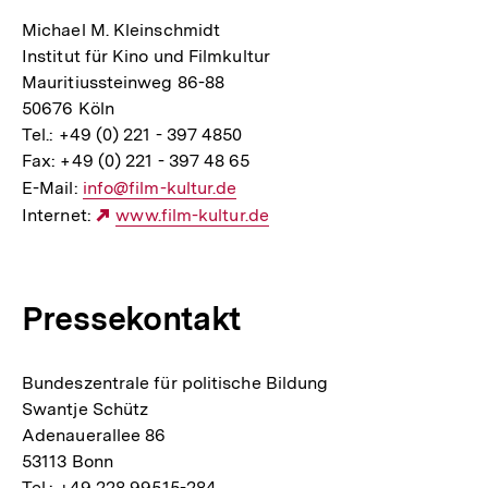
Michael M. Kleinschmidt
Institut für Kino und Filmkultur
Mauritiussteinweg 86-88
50676 Köln
Tel.: +49 (0) 221 - 397 4850
Fax: +49 (0) 221 - 397 48 65
E-Mail:
E-
info@film-kultur.de
Internet:
Mail
Externer
www.film-kultur.de
Link:
Link:
Pressekontakt
Bundeszentrale für politische Bildung
Swantje Schütz
Adenauerallee 86
53113 Bonn
Tel.: +49 228 99515-284