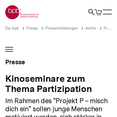
Direkt
Zur Startseite der bpb
zum
0
Artikel
Sho
Seiteninhalt
im
Naviga
Suche
springen
War
öffne
öffnen
öff
Pfadnavigation
Kinoseminare
Brotkrümelnavigation
Die bpb
Presse
Pressemitteilungen
Archiv
Pressemitteilungen 2004
zum
Thema
Partizipation
|
INHALTSNAVIGATION
Presse
ÖFFNEN
|
Presse
bpb.de
Kinoseminare zum
Thema Partizipation
Im Rahmen des "Projekt P – misch
dich ein" sollen junge Menschen
motiviert werden, sich stärker in