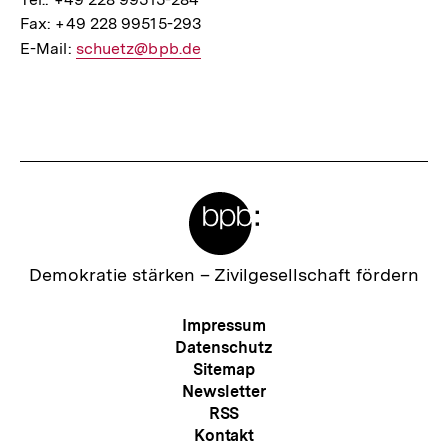
Fax: +49 228 99515-293
E-Mail:
E-
schuetz@bpb.de
Mail
Fussnoten
Link:
Meta-
Links
Zur
Demokratie stärken –
Zivilgesellschaft fördern
Startseite
der
Meta-
Impressum
bpb
Navigation
Datenschutz
Sitemap
Newsletter
RSS
Kontakt