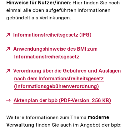
Hinweise für Nutzer/innen
: Hier finden Sie noch
Link:
einmal alle oben aufgeführten Informationen
gebündelt als Verlinkungen.
Externer
Informationsfreiheitsgesetz (IFG)
Link:
Externer
Anwendungshinweise des BMI zum
Link:
Informationsfreiheitsgesetz
Externer
Verordnung über die Gebühren und Auslagen
Link:
nach dem Informationsfreiheitsgesetz
(Informationsgebührenverordnung)
Interner
Aktenplan der bpb (PDF-Version: 256 KB)
Link:
Weitere Informationen zum Thema
moderne
Verwaltung
finden Sie auch im Angebot der bpb: