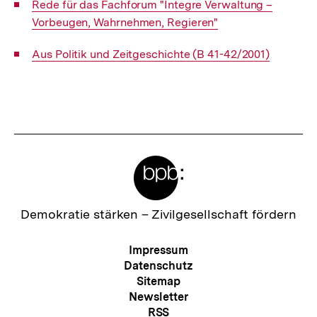
Interner
Rede für das Fachforum "Integre Verwaltung –
Link:
Vorbeugen, Wahrnehmen, Regieren"
Interner
Aus Politik und Zeitgeschichte (B 41-42/2001)
Link:
Fussnoten
Meta-
Links
Zur
Demokratie stärken –
Zivilgesellschaft fördern
Startseite
der
Meta-
Impressum
bpb
Navigation
Datenschutz
Sitemap
Newsletter
RSS